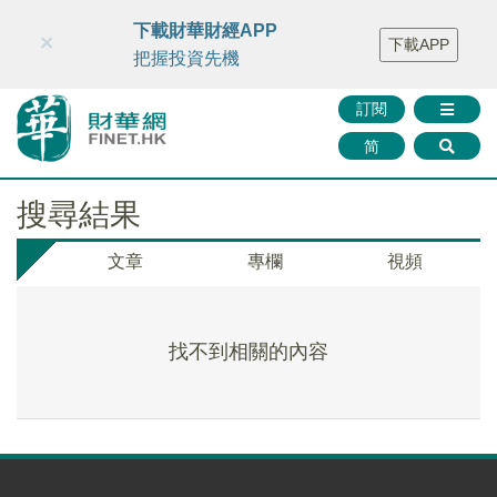
財華智庫網
FINTV
FINMETA
財華證券
媒體矩陣
下載財華財經APP
×
下載APP
智庫沙龍
聯絡我們
把握投資先機
訂閱
简
搜尋結果
文章
專欄
視頻
找不到相關的內容