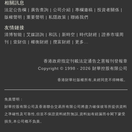
相關訊息
法定公告欄
|
廣告查詢
|
公司介紹
|
專欄邀稿
|
投資者關係
|
版權聲明
|
重要聲明
|
私隱政策
|
聯絡我們
友情鏈接
清博智能
|
艾媒諮詢
|
和訊
|
新時空
|
時代財經
|
證券市場周
刊
|
壹財信
|
權衡財經
|
攬富財經
|
更多...
香港政府指定刊載法定通告之憲報刊登報章
Copyright © 1998 - 2026 財華控股有限公司
香港財華社版權所有,未經同意不得轉載。
免責聲明：
財華控股有限公司及香港聯合交易所有限公司將盡力確保彼等所提供資料
之準確性及可靠性,但並不保證資料絕對無誤,資料如有錯漏而令閣下蒙受
損失,本公司概不負責。