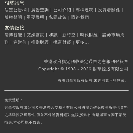
相關訊息
法定公告欄
|
廣告查詢
|
公司介紹
|
專欄邀稿
|
投資者關係
|
版權聲明
|
重要聲明
|
私隱政策
|
聯絡我們
友情鏈接
清博智能
|
艾媒諮詢
|
和訊
|
新時空
|
時代財經
|
證券市場周
刊
|
壹財信
|
權衡財經
|
攬富財經
|
更多...
香港政府指定刊載法定通告之憲報刊登報章
Copyright © 1998 - 2026 財華控股有限公司
香港財華社版權所有,未經同意不得轉載。
免責聲明：
財華控股有限公司及香港聯合交易所有限公司將盡力確保彼等所提供資料
之準確性及可靠性,但並不保證資料絕對無誤,資料如有錯漏而令閣下蒙受
損失,本公司概不負責。