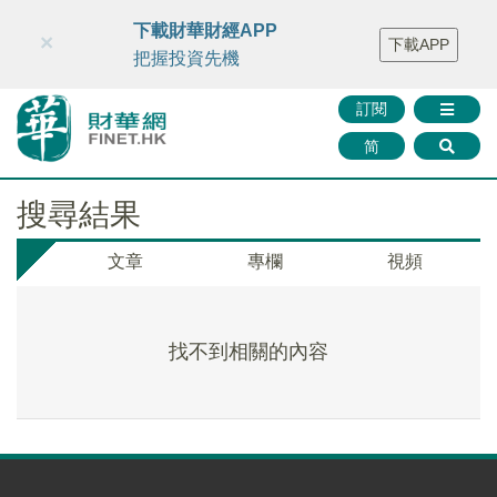
財華智庫網
FINTV
FINMETA
財華證券
媒體矩陣
下載財華財經APP
×
下載APP
智庫沙龍
聯絡我們
把握投資先機
訂閱
简
搜尋結果
文章
專欄
視頻
找不到相關的內容