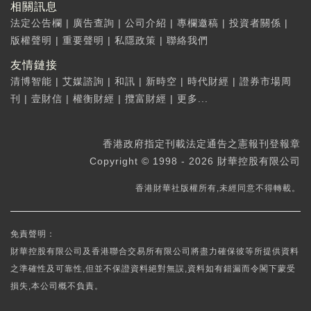
相關訊息
法定公告欄
|
廣告查詢
|
公司介紹
|
專欄邀稿
|
投資者關係
|
版權聲明
|
重要聲明
|
私隱政策
|
聯絡我們
友情鏈接
清博智能
|
艾媒諮詢
|
和訊
|
新時空
|
時代財經
|
證券市場周
刊
|
壹財信
|
權衡財經
|
攬富財經
|
更多...
香港政府指定刊載法定通告之憲報刊登報章
Copyright © 1998 - 2026 財華控股有限公司
香港財華社版權所有,未經同意不得轉載。
免責聲明：
財華控股有限公司及香港聯合交易所有限公司將盡力確保彼等所提供資料
之準確性及可靠性,但並不保證資料絕對無誤,資料如有錯漏而令閣下蒙受
損失,本公司概不負責。