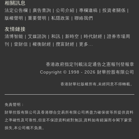
相關訊息
法定公告欄
|
廣告查詢
|
公司介紹
|
專欄邀稿
|
投資者關係
|
版權聲明
|
重要聲明
|
私隱政策
|
聯絡我們
友情鏈接
清博智能
|
艾媒諮詢
|
和訊
|
新時空
|
時代財經
|
證券市場周
刊
|
壹財信
|
權衡財經
|
攬富財經
|
更多...
香港政府指定刊載法定通告之憲報刊登報章
Copyright © 1998 - 2026 財華控股有限公司
香港財華社版權所有,未經同意不得轉載。
免責聲明：
財華控股有限公司及香港聯合交易所有限公司將盡力確保彼等所提供資料
之準確性及可靠性,但並不保證資料絕對無誤,資料如有錯漏而令閣下蒙受
損失,本公司概不負責。