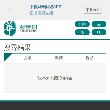
財華智庫網
FINTV
FINMETA
財華證券
媒體矩陣
下載財華財經APP
×
下載APP
智庫沙龍
聯絡我們
把握投資先機
訂閱
简
搜尋結果
文章
專欄
視頻
找不到相關的內容