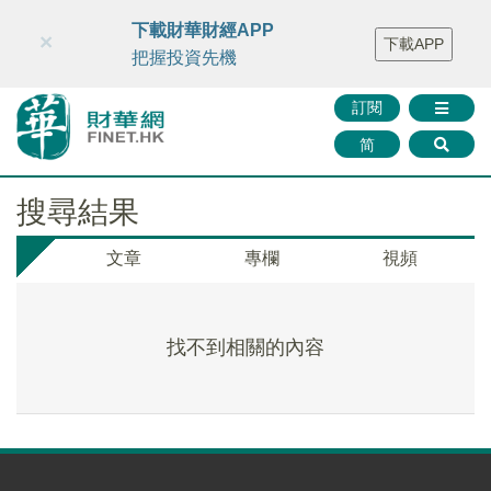
財華智庫網
FINTV
FINMETA
財華證券
媒體矩陣
下載財華財經APP
×
下載APP
智庫沙龍
聯絡我們
把握投資先機
訂閱
简
搜尋結果
文章
專欄
視頻
找不到相關的內容