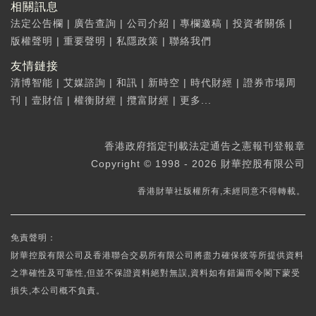
相關訊息
法定公告欄
|
廣告查詢
|
公司介紹
|
專欄邀稿
|
投資者關係
|
版權聲明
|
重要聲明
|
私隱政策
|
聯絡我們
友情鏈接
清博智能
|
艾媒諮詢
|
和訊
|
新時空
|
時代財經
|
證券市場周
刊
|
壹財信
|
權衡財經
|
攬富財經
|
更多...
香港政府指定刊載法定通告之憲報刊登報章
Copyright © 1998 - 2026 財華控股有限公司
香港財華社版權所有,未經同意不得轉載。
免責聲明：
財華控股有限公司及香港聯合交易所有限公司將盡力確保彼等所提供資料
之準確性及可靠性,但並不保證資料絕對無誤,資料如有錯漏而令閣下蒙受
損失,本公司概不負責。