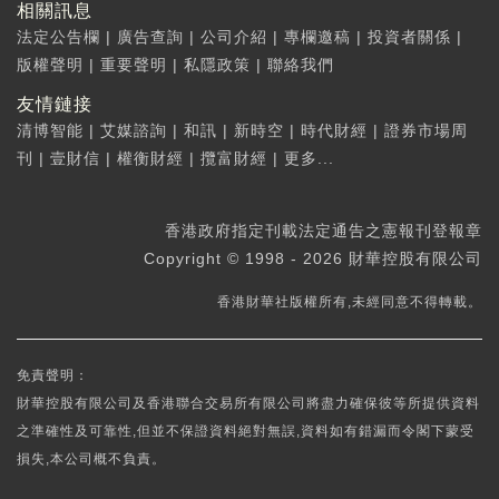
相關訊息
法定公告欄
|
廣告查詢
|
公司介紹
|
專欄邀稿
|
投資者關係
|
版權聲明
|
重要聲明
|
私隱政策
|
聯絡我們
友情鏈接
清博智能
|
艾媒諮詢
|
和訊
|
新時空
|
時代財經
|
證券市場周
刊
|
壹財信
|
權衡財經
|
攬富財經
|
更多...
香港政府指定刊載法定通告之憲報刊登報章
Copyright © 1998 - 2026 財華控股有限公司
香港財華社版權所有,未經同意不得轉載。
免責聲明：
財華控股有限公司及香港聯合交易所有限公司將盡力確保彼等所提供資料
之準確性及可靠性,但並不保證資料絕對無誤,資料如有錯漏而令閣下蒙受
損失,本公司概不負責。