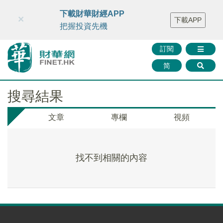
財華智庫網
FINTV
FINMETA
財華證券
媒體矩陣
下載財華財經APP
×
下載APP
智庫沙龍
聯絡我們
把握投資先機
訂閱
简
搜尋結果
文章
專欄
視頻
找不到相關的內容