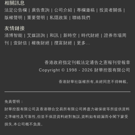
相關訊息
法定公告欄
|
廣告查詢
|
公司介紹
|
專欄邀稿
|
投資者關係
|
版權聲明
|
重要聲明
|
私隱政策
|
聯絡我們
友情鏈接
清博智能
|
艾媒諮詢
|
和訊
|
新時空
|
時代財經
|
證券市場周
刊
|
壹財信
|
權衡財經
|
攬富財經
|
更多...
香港政府指定刊載法定通告之憲報刊登報章
Copyright © 1998 - 2026 財華控股有限公司
香港財華社版權所有,未經同意不得轉載。
免責聲明：
財華控股有限公司及香港聯合交易所有限公司將盡力確保彼等所提供資料
之準確性及可靠性,但並不保證資料絕對無誤,資料如有錯漏而令閣下蒙受
損失,本公司概不負責。