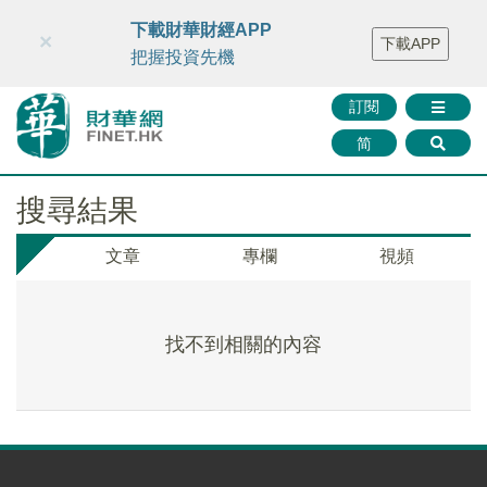
財華智庫網
FINTV
FINMETA
財華證券
媒體矩陣
下載財華財經APP
×
下載APP
智庫沙龍
聯絡我們
把握投資先機
訂閱
简
搜尋結果
文章
專欄
視頻
找不到相關的內容