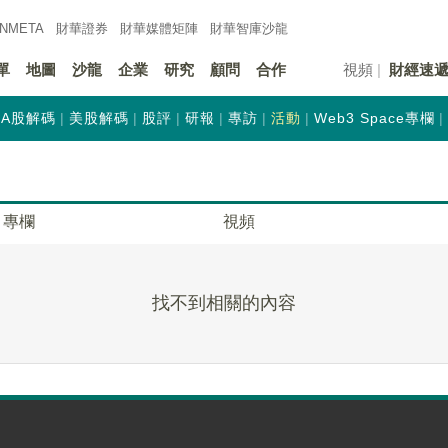
INMETA
財華證券
財華
媒體矩陣
財華
智庫沙龍
單
地圖
沙龍
企業
研究
顧問
合作
視頻
財經速
A股解碼
美股解碼
股評
研報
專訪
活動
Web3 Space專欄
專欄
視頻
找不到相關的內容