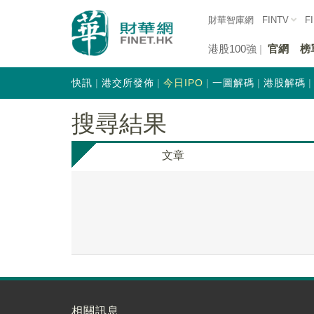
財華智庫網
FINTV
F
港股100強
官網
榜
快訊
港交所發佈
今日IPO
一圖解碼
港股解碼
搜尋結果
文章
相關訊息