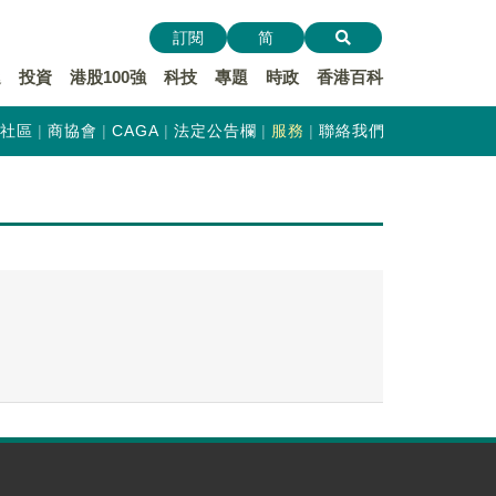
訂閱
简
遞
投資
港股100強
科技
專題
時政
香港百科
社區
商協會
CAGA
法定公告欄
服務
聯絡我們