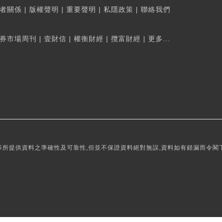
者關係
|
版權聲明
|
重要聲明
|
私隱政策
|
聯絡我們
券市場周刊
|
壹財信
|
權衡財經
|
攬富財經
|
更多...
所提供資料之準確性及可靠性,但並不保證資料絕對無誤,資料如有錯漏而令閣