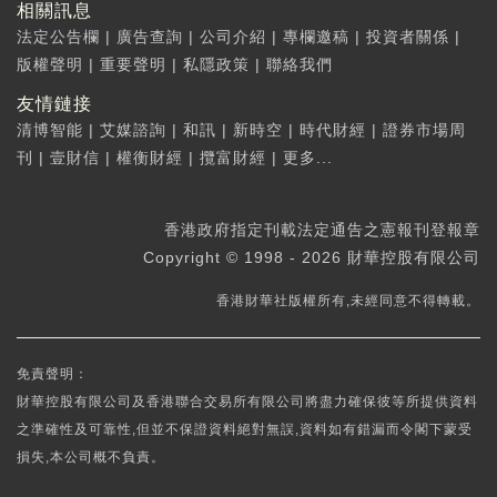
相關訊息
法定公告欄
|
廣告查詢
|
公司介紹
|
專欄邀稿
|
投資者關係
|
版權聲明
|
重要聲明
|
私隱政策
|
聯絡我們
友情鏈接
清博智能
|
艾媒諮詢
|
和訊
|
新時空
|
時代財經
|
證券市場周
刊
|
壹財信
|
權衡財經
|
攬富財經
|
更多...
香港政府指定刊載法定通告之憲報刊登報章
Copyright © 1998 - 2026 財華控股有限公司
香港財華社版權所有,未經同意不得轉載。
免責聲明：
財華控股有限公司及香港聯合交易所有限公司將盡力確保彼等所提供資料
之準確性及可靠性,但並不保證資料絕對無誤,資料如有錯漏而令閣下蒙受
損失,本公司概不負責。