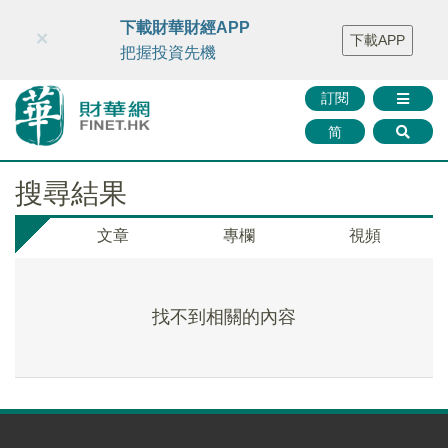
財華智庫網
FINTV
FINMETA
財華證券
媒體矩陣
下載財華財經APP
×
下載APP
智庫沙龍
聯絡我們
把握投資先機
訂閱
简
搜尋結果
文章
專欄
視頻
找不到相關的內容