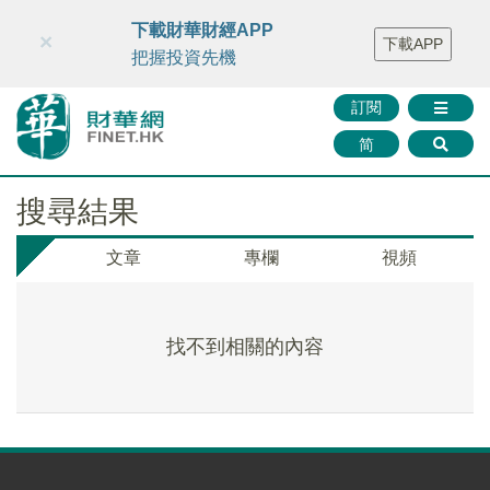
財華智庫網
FINTV
FINMETA
財華證券
媒體矩陣
下載財華財經APP
×
下載APP
智庫沙龍
聯絡我們
把握投資先機
訂閱
简
搜尋結果
文章
專欄
視頻
找不到相關的內容