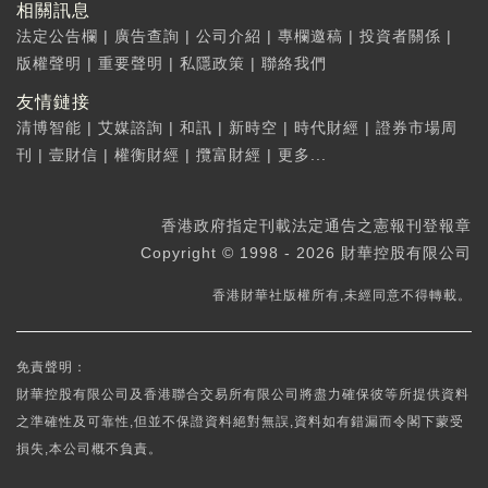
相關訊息
法定公告欄
|
廣告查詢
|
公司介紹
|
專欄邀稿
|
投資者關係
|
版權聲明
|
重要聲明
|
私隱政策
|
聯絡我們
友情鏈接
清博智能
|
艾媒諮詢
|
和訊
|
新時空
|
時代財經
|
證券市場周
刊
|
壹財信
|
權衡財經
|
攬富財經
|
更多...
香港政府指定刊載法定通告之憲報刊登報章
Copyright © 1998 - 2026 財華控股有限公司
香港財華社版權所有,未經同意不得轉載。
免責聲明：
財華控股有限公司及香港聯合交易所有限公司將盡力確保彼等所提供資料
之準確性及可靠性,但並不保證資料絕對無誤,資料如有錯漏而令閣下蒙受
損失,本公司概不負責。