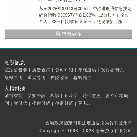
2026年06月18日 上午10:18
截至2026年6月18日09:59，中證港股通信息技術
綜合指數(930967)下跌1.03%。成分股方面漲跌
互現，亞信科技領漲12.50%，兆易創新上漲
8.30%，英諾賽科上漲7.06%。
查看更多
相關訊息
法定公告欄
|
廣告查詢
|
公司介紹
|
專欄邀稿
|
投資者關係
|
版權聲明
|
重要聲明
|
私隱政策
|
聯絡我們
友情鏈接
清博智能
|
艾媒諮詢
|
和訊
|
新時空
|
時代財經
|
證券市場周
刊
|
壹財信
|
權衡財經
|
攬富財經
|
更多...
香港政府指定刊載法定通告之憲報刊登報章
Copyright © 1998 - 2026 財華控股有限公司