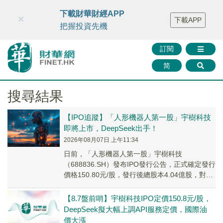
財華智庫網
FINTV
FINMETA
財華證券
媒體矩陣
下載財華財經APP
×
下載APP
智庫沙龍
聯絡我們
把握投資先機
訂閱
简
搜尋結果
【IPO追蹤】「人形機器人第一股」宇樹科技
即將上市，DeepSeek出手！
2026年08月07日 上午11:34
日前，「人形機器人第一股」宇樹科技
（688836.SH）發布IPO發行公告，正式確定發行
價格150.80元/股，發行後總股本4.04億股，對應
整體發行市值約609.93億元；本次...
【8.7盤前哨】宇樹科技IPO定價150.8元/股，
DeepSeek擬大幅上調API服務定價，國際油
價大漲