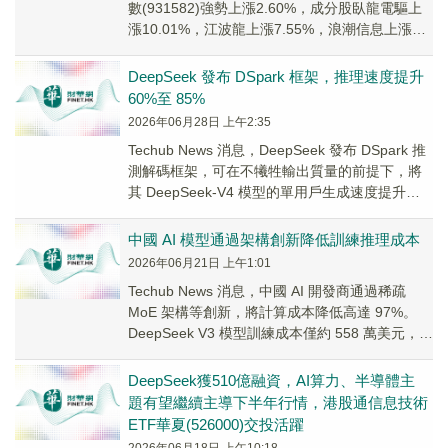
數(931582)強勢上漲2.60%，成分股臥龍電驅上
漲10.01%，江波龍上漲7.55%，浪潮信息上漲
6.66%，佰維存儲，匯川技術等個股跟漲。
DeepSeek 發布 DSpark 框架，推理速度提升
60%至 85%
2026年06月28日 上午2:35
Techub News 消息，DeepSeek 發布 DSpark 推
測解碼框架，可在不犧牲輸出質量的前提下，將
其 DeepSeek-V4 模型的單用戶生成速度提升
60%至 8...
中國 AI 模型通過架構創新降低訓練推理成本
2026年06月21日 上午1:01
Techub News 消息，中國 AI 開發商通過稀疏
MoE 架構等創新，將計算成本降低高達 97%。
DeepSeek V3 模型訓練成本僅約 558 萬美元，其
V4-Pr...
DeepSeek獲510億融資，AI算力、半導體主
題有望繼續主導下半年行情，港股通信息技術
ETF華夏(526000)交投活躍