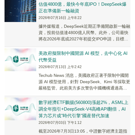
估值4800億，最快今年底IPO！DeepSeek爆
正在準備新一輪融資
2026年07月16日 上午8:22
據外媒報道，DeepSeek近期正準備開啟新一輪融
資，投前估值達4800億人民幣。此外，公司最快
將在2026年底或2027年初提交IPO申請，目標是
2027年在國內正式掛牌。
美政府擬限制中國開源 AI 模型，去中心化 AI
代幣受益
2026年07月13日 上午2:42
Techub News 消息，美國政府正著手限制中國開
源 AI 模型使用，針對 DeepSeek、Kimi 等採取更
嚴格監管。此前美方多次警告中國機構通過高頻
查詢美國 AI 模型...
數字經濟ETF鵬揚(560800)漲超2%，ASML上
調全年指引+DeepSeek-V4高峰API翻倍，AI
算力芯片成"時代引擎"國産替代加速
2026年07月03日 下午1:12
截至2026年7月3日13:05，中證數字經濟主題指