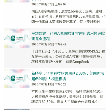
2026年08月07日 上午9:07
周四A股窄幅整理，成交2.55萬億，煤炭、建材、
石油石化領漲，科技方向聚焦Rubin增量環節。伊
朗公佈霍爾木茲海峽管理草案，禁止美以船只通
過，國際油價大漲4%。
星輝娛樂：已將AI相關技術常態化應用於遊戲
研運全流程
2026年07月30日 下午2:49
【財華社訊】7月30日，星輝娛樂(300043.SZ)在
互動平台表示，公司緊跟AI技術行業變革趨勢，
積極擁抱智能化技術，藉助DeepSeek、
ChatGPT、豆包、元寶、千問、M...
新時空：恒生科技指數周跌2.09%，美團周漲
超6%領漲大模型板塊
2026年07月19日 下午6:28
本周恒生科技指數跌2.09%，新時空追蹤的10只
大模型概念股分化劇烈，美團漲6.29%領漲，智
譜暴跌32.50%。世界人工智能合作組織成立，29
國簽署協定。DeepSeek估值達...