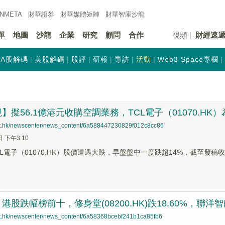
INMETA
財華證券
財華
媒體矩陣
財華
智庫沙龍
單
地圖
沙龍
企業
研究
顧問
合作
視頻
財經速
A股解碼
美股解碼
股評
研報
專訪
活動
Web3 Space專欄
】擬56.1億港元收購空調業務，TCL電子（01070.HK
net.hk/newscenter/news_content/6a588447230829f012c8cc86
日 下午3:10
CL電子（01070.HK）股價遭遇大跌，早盤盤中一度跌超14%，截至發稿收窄
股跌幅榜前十，修身堂(08200.HK)跌18.60%，聯洋智能控股
net.hk/newscenter/news_content/6a58368bcebf241b1ca85fb6