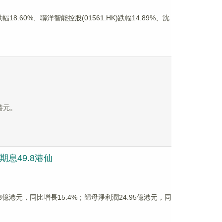
.60%、聯洋智能控股(01561.HK)跌幅14.89%、沈
9港元。
末期息49.8港仙
.83億港元，同比增長15.4%；歸母淨利潤24.95億港元，同