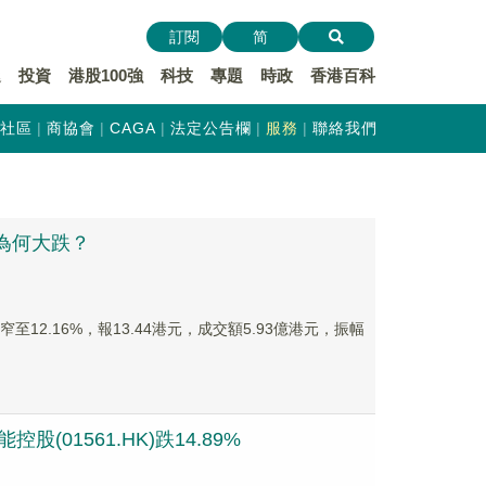
訂閱
简
遞
投資
港股100強
科技
專題
時政
香港百科
社區
商協會
CAGA
法定公告欄
服務
聯絡我們
）為何大跌？
至12.16%，報13.44港元，成交額5.93億港元，振幅
(01561.HK)跌14.89%