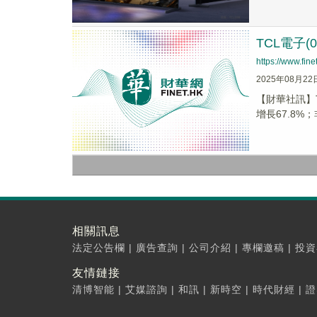
TCL電子(
https://www.fi
2025年08月22
【財華社訊】T
增長67.8%；
相關訊息
法定公告欄
|
廣告查詢
|
公司介紹
|
專欄邀稿
|
投資
友情鏈接
清博智能
|
艾媒諮詢
|
和訊
|
新時空
|
時代財經
|
證