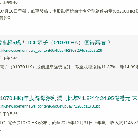
日 上午9:40
7月16日早盤，截至發稿，港股跌幅榜前十名分別為修身堂(08200.HK)跌幅18
00...
漲超5成！TCL電子（01070.HK）值得高看？
net.hk/newscenter/news_content/6a4b954b2308294e8a0c3a29
日 下午7:44
L電子（01070.HK）股價迎來強勢拉升，截至收盤漲幅11.87%，報14.9
01070.HK)年度歸母淨利潤同比增41.8%至24.95億港元 
net.hk/newscenter/news_content/69c64f6b5a771203ca1c31bb
日 下午5:35
TCL電子(01070.HK)公布，截至2025年12月31日止年度，收入約1145
.