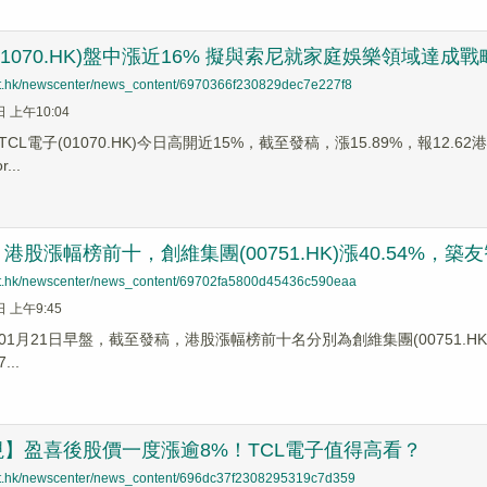
(01070.HK)盤中漲近16% 擬與索尼就家庭娛樂領域達成
net.hk/newscenter/news_content/6970366f230829dec7e227f8
日 上午10:04
CL電子(01070.HK)今日高開近15%，截至發稿，漲15.89%，報12.
...
股漲幅榜前十，創維集團(00751.HK)漲40.54%，築友智造科
net.hk/newscenter/news_content/69702fa5800d45436c590eaa
日 上午9:45
1月21日早盤，截至發稿，港股漲幅榜前十名分別為創維集團(00751.HK)漲幅4
...
】盈喜後股價一度漲逾8%！TCL電子值得高看？
net.hk/newscenter/news_content/696dc37f2308295319c7d359