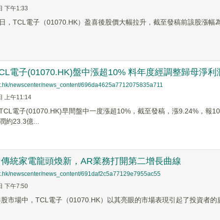
日 下午1:33
19日，TCL電子（01070.HK）盈喜後股價大幅拉升，截至發稿前該股漲幅為8
CL電子(01070.HK)盤中漲超10% 料年度經調整歸母淨利
net.hk/newscenter/news_content/696da4625a7712075835a711
日 上午11:14
CL電子(01070.HK)早間盤中一度漲超10%，截至發稿，漲9.24%，報
23.3億...
：傳統家電龍頭煥新，AR業務打開第二增長曲線
net.hk/newscenter/news_content/691daf2c5a77129e7955ac55
日 下午7:50
港股市場中，TCL電子（01070.HK）以其亮眼的市場表現引起了投資者