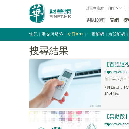
財華智庫網
FINTV
F
港股100強
官網
榜
快訊
港交所發佈
今日IPO
一圖解碼
港股解碼
搜尋結果
【百強透視
https://www.fi
2026年07月16
7月16日，T
14.44%。
【異動股】港
https://www.fi