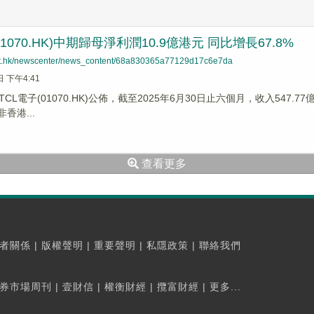
01070.HK)中期歸母淨利潤10.9億港元 同比增長67.8%
net.hk/newscenter/news_content/68a830365a77129d17c6e7da
日 下午4:41
CL電子(01070.HK)公佈，截至2025年6月30日止六個月，收入547.
非香港...
查看更多
者關係
|
版權聲明
|
重要聲明
|
私隱政策
|
聯絡我們
券市場周刊
|
壹財信
|
權衡財經
|
攬富財經
|
更多...