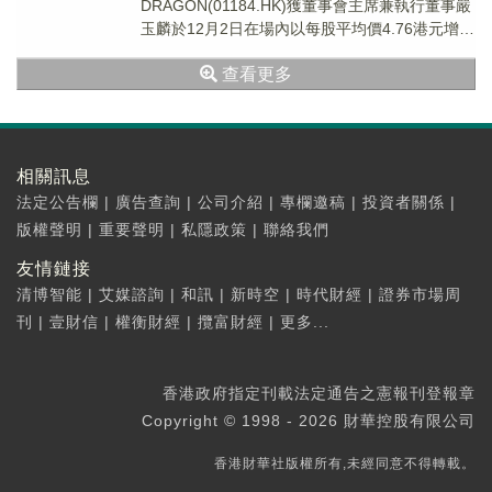
DRAGON(01184.HK)獲董事會主席兼執行董事嚴
玉麟於12月2日在場內以每股平均價4.76港元增持
2.60萬股，涉資約12....
查看更多
相關訊息
法定公告欄
|
廣告查詢
|
公司介紹
|
專欄邀稿
|
投資者關係
|
版權聲明
|
重要聲明
|
私隱政策
|
聯絡我們
友情鏈接
清博智能
|
艾媒諮詢
|
和訊
|
新時空
|
時代財經
|
證券市場周
刊
|
壹財信
|
權衡財經
|
攬富財經
|
更多...
香港政府指定刊載法定通告之憲報刊登報章
Copyright © 1998 - 2026 財華控股有限公司
香港財華社版權所有,未經同意不得轉載。