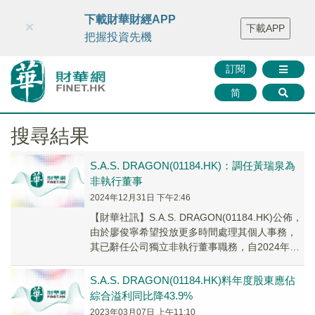
財華智庫網
FINTV
FINMETA
財華證券
媒體矩陣
下載財華財經APP
×
下載APP
智庫沙龍
聯絡我們
把握投資先機
訂閱
简
搜尋結果
S.A.S. DRAGON(01184.HK)：調任黃瑞泉為
非執行董事
2024年12月31日 下午2:46
【財華社訊】S.A.S. DRAGON(01184.HK)公佈，
由於廖俊寧希望投放更多時間處理其個人事務，
其已辭任公司獨立非執行董事職務，自2024年12
月31日起生效。黃瑞泉已...
S.A.S. DRAGON(01184.HK)料年度股東應佔
綜合溢利同比降43.9%
2023年03月07日 上午11:10