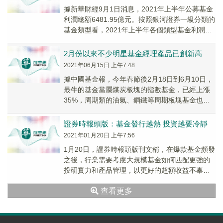
據新華財經9月1日消息，2021年上半年公募基金
利潤總額6481.95億元。按照銀河證券一級分類的
基金類型看，2021年上半年各個類型基金利潤情
況如下：股票基金1333.34億元...
2月份以來不少明星基金經理產品已創新高
2021年06月15日 上午7:48
據中國基金報，今年春節後2月18日到6月10日，
最牛的基金當屬煤炭板塊的指數基金，已經上漲
35%，周期類的油氣、鋼鐵等周期板塊基金也漲
幅驚人，投資海外的越南QDII基金表現也很強...
證券時報頭版：基金發行越熱 投資越要冷靜
2021年01月20日 上午7:56
1月20日，證券時報頭版刊文稱，在爆款基金頻發
之後，行業需要考慮大規模基金如何匹配更強的
投研實力和產品管理，以更好的超額收益不辜負
投資者信任；需要平衡資金的熱情認購與投資收
查看更多
益預期...