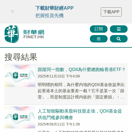
財華智庫網
FINTV
FINMETA
財華證券
媒體矩陣
下載財華財經APP
×
下載APP
智庫沙龍
聯絡我們
把握投資先機
訂閱
简
搜尋結果
跟蹤同一指數，QDII為什麼總跑輸香港ETF？
2025年11月10日 下午4:09
明明標的相同，為什麼内地的QDII基金收益率比
起香港本土的基金要差一截？它不是某一次「踩
雷」，而是制度設計裡内嵌的「固定磨損」：匯
率摩擦、現金拖累、溢價收斂，把QDII「啃」到
落後。
人工智能驅動美股科技股走強，QDII基金提
供低門檻參與機會
2025年09月11日 下午1:39