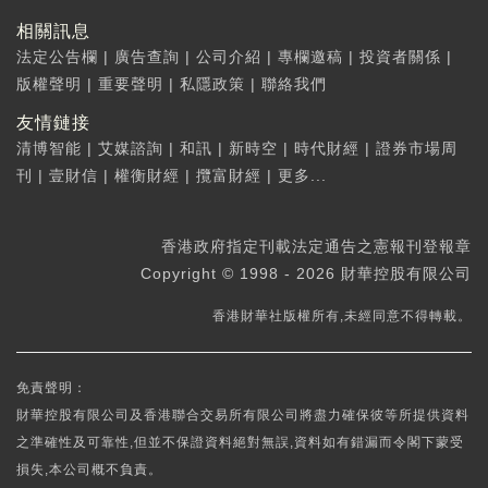
相關訊息
法定公告欄
|
廣告查詢
|
公司介紹
|
專欄邀稿
|
投資者關係
|
版權聲明
|
重要聲明
|
私隱政策
|
聯絡我們
友情鏈接
清博智能
|
艾媒諮詢
|
和訊
|
新時空
|
時代財經
|
證券市場周
刊
|
壹財信
|
權衡財經
|
攬富財經
|
更多...
香港政府指定刊載法定通告之憲報刊登報章
Copyright © 1998 - 2026 財華控股有限公司
香港財華社版權所有,未經同意不得轉載。
免責聲明：
財華控股有限公司及香港聯合交易所有限公司將盡力確保彼等所提供資料
之準確性及可靠性,但並不保證資料絕對無誤,資料如有錯漏而令閣下蒙受
損失,本公司概不負責。