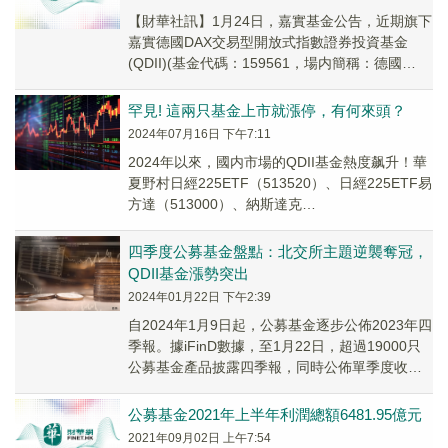
【財華社訊】1月24日，嘉實基金公告，近期旗下
嘉實德國DAX交易型開放式指數證券投資基金
(QDII)(基金代碼：159561，場内簡稱：德國
ETF)二級市場交易價格明顯高於基金份...
罕見! 這兩只基金上市就漲停，有何來頭？
2024年07月16日 下午7:11
2024年以來，國内市場的QDII基金熱度飙升！華
夏野村日經225ETF（513520）、日經225ETF易
方達（513000）、納斯達克
100ETF（513110）、道瓊斯ET...
四季度公募基金盤點：北交所主題逆襲奪冠，
QDII基金漲勢突出
2024年01月22日 下午2:39
自2024年1月9日起，公募基金逐步公佈2023年四
季報。據iFinD數據，至1月22日，超過19000只
公募基金產品披露四季報，同時公佈單季度收益
率。四季度表現分化顯著，投資正確可獲利，反
之則虧損。
公募基金2021年上半年利潤總額6481.95億元
2021年09月02日 上午7:54