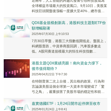
近兩年，人工智能的跨越式發展引領科技股成為
全球權益市場最大的投資風口。9月10日，美股某
科技巨頭開盤後漲幅一度擴大至40%，總市值達
9500億美元，其暴漲也帶動AI芯片股大漲。
QDII基金規模創新高，港股科技主題類ETF份
額增幅顯著
2025年07月30日 上午10:53
7月30日早盤，港股三大指數低開低走。盤面上，
科網股普跌，中資券商股回調，汽車股多數走
低。A股同賽道規模最大的恒生科技指數
ETF（513180）跟隨指數下行。
港股主題QDII業績亮眼！南向資金力撐下，
後市值得期待？
2025年04月22日 下午7:30
在特朗普第二次上台後，其出格的政策、行為和
言論讓美股這個全球第一大資本市場變成了「驚
弓之鳥」，嚴重損害了美股市場的穩定性和前
景。
嘉實德國ETF：1月24日開市起停牌至收市
2025年01月24日 上午8:41