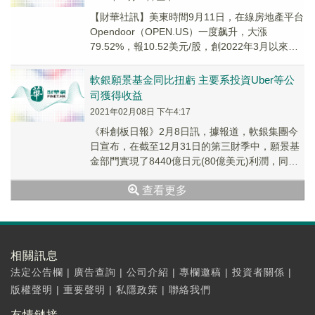
【財華社訊】美東時間9月11日，在線房地產平台
Opendoor（OPEN.US）一度飙升，大漲
79.52%，報10.52美元/股，創2022年3月以來新
高。消息面上，Opendo...
軟銀願景基金同比扭虧 主要系投資Uber等公
司獲得收益
2021年02月08日 下午4:17
《科創板日報》2月8日訊，據報道，軟銀集團今
日宣布，在截至12月31日的第三財季中，願景基
金部門實現了8440億日元(80億美元)利潤，同比
扭虧。這主要由於願景基金對Uber等公...
查看更多
相關訊息
法定公告欄
|
廣告查詢
|
公司介紹
|
專欄邀稿
|
投資者關係
|
版權聲明
|
重要聲明
|
私隱政策
|
聯絡我們
友情鏈接