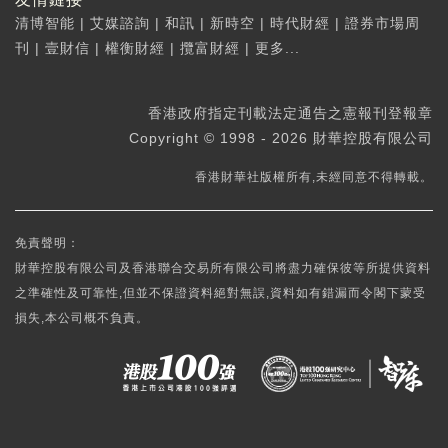
清博智能
|
艾媒諮詢
|
和訊
|
新時空
|
時代財經
|
證券市場周
刊
|
壹財信
|
權衡財經
|
攬富財經
|
更多...
香港政府指定刊載法定通告之憲報刊登報章
Copyright © 1998 - 2026 財華控股有限公司
香港財華社版權所有,未經同意不得轉載。
免責聲明：
財華控股有限公司及香港聯合交易所有限公司將盡力確保彼等所提供資料
之準確性及可靠性,但並不保證資料絕對無誤,資料如有錯漏而令閣下蒙受
損失,本公司概不負責。