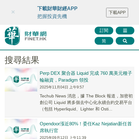
財華智庫網
FINTV
FINMETA
財華證券
媒體矩陣
下載財華財經APP
×
下載APP
智庫沙龍
聯絡我們
把握投資先機
訂閱
简
搜尋結果
Perp DEX 聚合器 Liquid 完成 760 萬美元種子
輪融資，Paradigm 領投
2025年11月04日 上午9:57
Techub News 消息，據 The Block 報道，加密初
創公司 Liquid 將多個去中心化永續合約交易平台
（包括 Hyperliquid、Lighter 和 Osti...
Opendoor漲近80%！委任Kaz Nejatian新任首
席執行官
2025年09月12日 上午11:39