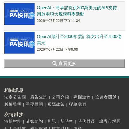
量産...
OpenAI：將承諾提供300萬美元的API支持，
用於兩項大規模科學活動
2026年07月22日 下午11:34
OpenAI預計至2030年雲計算支出升至7500億
美元
2026年07月22日 下午9:08
查看更多
相關訊息
法定公告欄
|
廣告查詢
|
公司介紹
|
專欄邀稿
|
投資者關係
|
版權聲明
|
重要聲明
|
私隱政策
|
聯絡我們
友情鏈接
清博智能
|
艾媒諮詢
|
和訊
|
新時空
|
時代財經
|
證券市場周
刊
|
壹財信
|
權衡財經
|
攬富財經
|
更多...