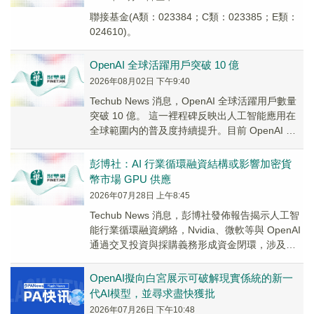
聯接基金(A類：023384；C類：023385；E類：
024610)。
OpenAI 全球活躍用戶突破 10 億
2026年08月02日 下午9:40
Techub News 消息，OpenAI 全球活躍用戶數量
突破 10 億。 這一裡程碑反映出人工智能應用在
全球範圍内的普及度持續提升。目前 OpenAI 旗
下産品矩陣涵蓋 Ch...
彭博社：AI 行業循環融資結構或影響加密貨
幣市場 GPU 供應
2026年07月28日 上午8:45
Techub News 消息，彭博社發佈報告揭示人工智
能行業循環融資網絡，Nvidia、微軟等與 OpenAI
通過交叉投資與採購義務形成資金閉環，涉及交
易規模超 7500 億美...
OpenAI擬向白宮展示可破解現實係統的新一
代AI模型，並尋求盡快獲批
2026年07月26日 下午10:48