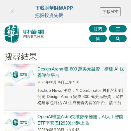
財華智庫網
FINTV
FINMETA
財華證券
媒體矩陣
下載財華財經APP
×
下載APP
智庫沙龍
聯絡我們
把握投資先機
訂閱
简
搜尋結果
Design Arena 獲 800 萬美元融資，構建 AI 視
覺評估平台
2026年08月04日 上午7:16
Techub News 消息，Y Combinator 孵化的初創
公司 Design Arena 完成 800 萬美元融資，旨在
構建眾包評估 AI 生成視覺内容的平台。該平台通
過...
OpenAI模型Astra突破數學難題，AI人工智能
ETF平安(512930)開盤上漲
2026年08月03日 上午9:42