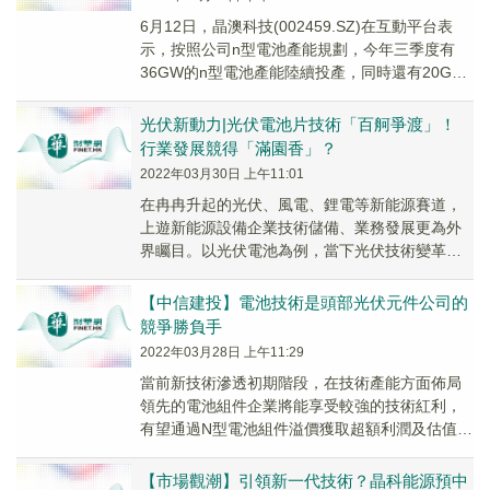
6月12日，晶澳科技(002459.SZ)在互動平台表
示，按照公司n型電池產能規劃，今年三季度有
36GW的n型電池產能陸續投產，同時還有20GW
的n型電池項目在建，預計2023年...
光伏新動力|光伏電池片技術「百舸爭渡」！
行業發展競得「滿園香」？
2022年03月30日 上午11:01
在冉冉升起的光伏、風電、鋰電等新能源賽道，
上遊新能源設備企業技術儲備、業務發展更為外
界矚目。以光伏電池為例，當下光伏技術變革面
臨由P型電池轉向N型電池（TOPCon、HJT、
IB...
【中信建投】電池技術是頭部光伏元件公司的
競爭勝負手
2022年03月28日 上午11:29
當前新技術滲透初期階段，在技術產能方面佈局
領先的電池組件企業將能享受較強的技術紅利，
有望通過N型電池組件溢價獲取超額利潤及估值彈
性，具備較好投資機會。而隨著技術持續成熟加
速釋放，...
【市場觀潮】引領新一代技術？晶科能源預中