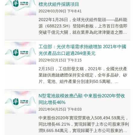
標光伏組件採購項目
2022年03月09日 下午8:41
2022年1月26日，全球光伏組件龍頭——晶科能
源（688223.SH）登陸科創板，上市首日市值即
突破千億元大關，就在業界為此津津樂道之際，
晶科能源的新產品N型電池也取得新的突破...
工信部：光伏市場需求持續增加 2021年中國
光伏產品出口超過284億美元
2022年02月15日 下午3:15
2月15日，工信部發文稱，2021年，全國光伏產
業鏈供應鏈總體保持安全穩定，全年多晶矽、矽
片、電池、組件產量分別達到50.5萬噸、
227GW、198GW、182GW，分別同比增長...
N型電池規模效應凸顯 中來股份2020年營收
同比增長46%
2021年04月25日 下午8:03
中來股份2020年實現營業收入508,494.59萬元，
同比增長46.21%，實現歸屬于上市公司股東淨利
潤9,665.84萬元，實現歸屬于上市公司股東的扣