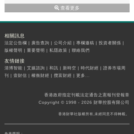
除非經常性損益的淨利潤2...
查看更多
相關訊息
法定公告欄
|
廣告查詢
|
公司介紹
|
專欄邀稿
|
投資者關係
|
版權聲明
|
重要聲明
|
私隱政策
|
聯絡我們
友情鏈接
清博智能
|
艾媒諮詢
|
和訊
|
新時空
|
時代財經
|
證券市場周
刊
|
壹財信
|
權衡財經
|
攬富財經
|
更多...
香港政府指定刊載法定通告之憲報刊登報章
Copyright © 1998 - 2026 財華控股有限公司
香港財華社版權所有,未經同意不得轉載。
免責聲明：