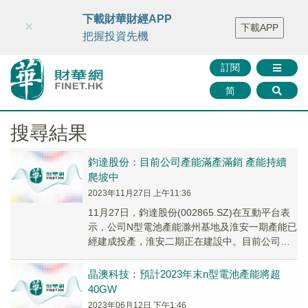
財華智庫網
FINTV
FINMETA
財華證券
媒體矩陣
下載財華財經APP
×
下載APP
智庫沙龍
聯絡我們
把握投資先機
訂閱
简
搜尋結果
鈞達股份：目前公司產能滿產滿銷 產能持續
爬坡中
2023年11月27日 上午11:36
11月27日，鈞達股份(002865.SZ)在互動平台表
示，公司N型電池產能滁州基地及淮安一期產能已
經建成投產，淮安二期正在建設中。目前公司產
能滿產滿銷，產能持續爬坡中。
晶澳科技：預計2023年末n型電池產能將超
40GW
2023年06月12日 下午1:46