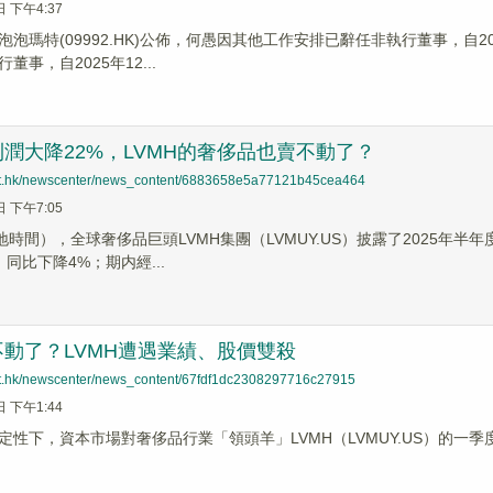
日 下午4:37
泡泡瑪特(09992.HK)公佈，何愚因其他工作安排已辭任非執行董事，自2
董事，自2025年12...
潤大降22%，LVMH的奢侈品也賣不動了？
net.hk/newscenter/news_content/6883658e5a77121b45cea464
日 下午7:05
地時間），全球奢侈品巨頭LVMH集團（LVMUY.US）披露了2025年
，同比下降4%；期内經...
動了？LVMH遭遇業績、股價雙殺
net.hk/newscenter/news_content/67fdf1dc2308297716c27915
日 下午1:44
定性下，資本市場對奢侈品行業「領頭羊」LVMH（LVMUY.US）的一