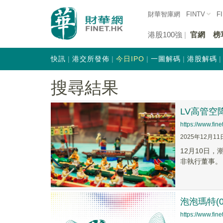
財華智庫網
FINTV
F
港股100強
官網
榜
快訊
港交所發佈
今日IPO
一圖解碼
港股解碼
搜尋結果
LV高管
https://www.fi
2025年12月11
12月10日
非執行董事。
泡泡瑪特(0
https://www.fi