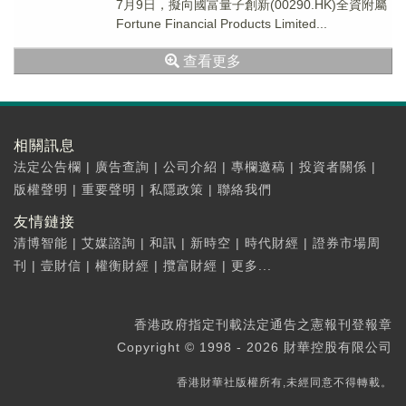
7月9日，擬向國富量子創新(00290.HK)全資附屬
Fortune Financial Products Limited...
查看更多
相關訊息
法定公告欄
|
廣告查詢
|
公司介紹
|
專欄邀稿
|
投資者關係
|
版權聲明
|
重要聲明
|
私隱政策
|
聯絡我們
友情鏈接
清博智能
|
艾媒諮詢
|
和訊
|
新時空
|
時代財經
|
證券市場周
刊
|
壹財信
|
權衡財經
|
攬富財經
|
更多...
香港政府指定刊載法定通告之憲報刊登報章
Copyright © 1998 - 2026 財華控股有限公司
香港財華社版權所有,未經同意不得轉載。