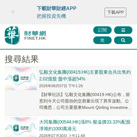
財華智庫網
FINTV
FINMETA
財華證券
媒體矩陣
下載財華財經APP
×
下載APP
智庫沙龍
聯絡我們
把握投資先機
訂閱
简
搜尋結果
弘毅文化集團(00419.HK)主要股東合共出售約
2.02億股 盤中漲超54%
2026年08月07日 下午1:26
【財華社訊】弘毅文化集團(00419.HK)公布，留
意到今天公司股份的交易量出現了異常波動。公
司獲悉，公司主要股東Mount Qinling Investment
Limited...
大同集團(00544.HK)漲8% 擬溢價33.33%配股
淨籌約1000萬港元
2026年07月30日 上午11:49