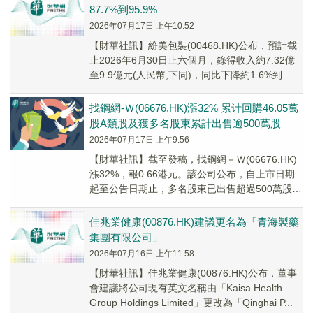
87.7%到95.9%
2026年07月17日 上午10:52
【財華社訊】紛美包裝(00468.HK)公布，預計截
止2026年6月30日止六個月，錄得收入約7.32億
至9.9億元(人民幣,下同)，同比下降約1.6%到
27.3%；錄得淨利潤約...
找鋼網-Ｗ(06676.HK)漲32% 累计回購46.05萬
股A類股及獲多名股東累計出售逾500萬股
2026年07月17日 上午9:56
【財華社訊】截至發稿，找鋼網－Ｗ(06676.HK)
漲32%，報0.66港元。該公司公布，自上市日期
起至公告日期止，多名股東已出售超過500萬股股
份，其中HSG CV IV Ho...
佳兆業健康(00876.HK)建議更名為「青海製藥
集團有限公司」
2026年07月16日 上午11:58
【財華社訊】佳兆業健康(00876.HK)公布，董事
會建議將公司現有英文名稱由「Kaisa Health
Group Holdings Limited」更改為「Qinghai P...