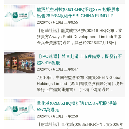
龍翼航空科技(00918.HK)漲超27% 控股股東
出售26.93%股權予SBI CHINA FUND LP
2026年07月16日 上午9:55
【財華社訊】龍翼航空科技(00918.HK)公布，接
獲賣方Always Profit Development Limited(由張
金兵全資擁有)通知，其已於2026年7月16日(...
【IPO速遞】希音赴港上市獲備案，擬發行不
超3.416億股
2026年07月13日 上午9:47
7月10日，中國證監會發布《關於SHEIN Global
Holdings Limited（希音國際控股有限公司）境外
發行上市備案通知書》（下稱「備案通知
書」）。
量化派(02685.HK)擬折讓14.98%配股 淨筹
5970萬港元
2026年07月10日 下午2:59
【財華社訊】量化派(02685.HK)公佈，於2026年