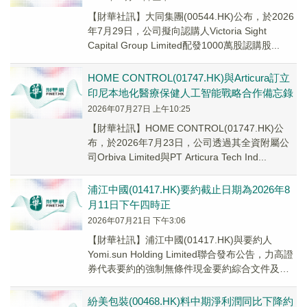
【財華社訊】大同集團(00544.HK)公布，於2026
年7月29日，公司擬向認購人Victoria Sight
Capital Group Limited配發1000萬股認購股...
HOME CONTROL(01747.HK)與Articura訂立
印尼本地化醫療保健人工智能戰略合作備忘錄
2026年07月27日 上午10:25
【財華社訊】HOME CONTROL(01747.HK)公
布，於2026年7月23日，公司透過其全資附屬公
司Orbiva Limited與PT Articura Tech Ind...
浦江中國(01417.HK)要約截止日期為2026年8
月11日下午四時正
2026年07月21日 下午3:06
【財華社訊】浦江中國(01417.HK)與要約人
Yomi.sun Holding Limited聯合發布公告，力高證
券代表要約的強制無條件現金要約綜合文件及接
納表格已寄發予全體股...
紛美包裝(00468.HK)料中期淨利潤同比下降約