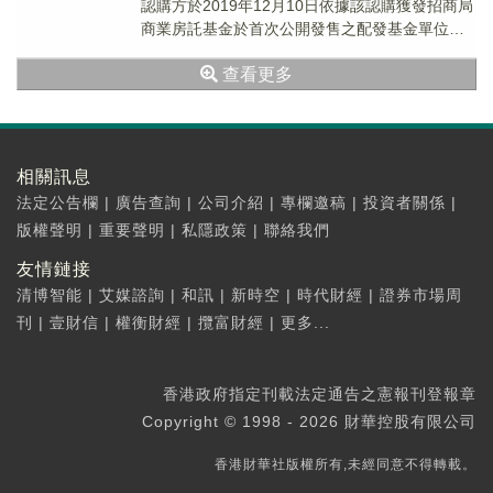
認購方於2019年12月10日依據該認購獲發招商局
商業房託基金於首次公開發售之配發基金單位。
已付之認購款項為1.92億...
查看更多
相關訊息
法定公告欄
|
廣告查詢
|
公司介紹
|
專欄邀稿
|
投資者關係
|
版權聲明
|
重要聲明
|
私隱政策
|
聯絡我們
友情鏈接
清博智能
|
艾媒諮詢
|
和訊
|
新時空
|
時代財經
|
證券市場周
刊
|
壹財信
|
權衡財經
|
攬富財經
|
更多...
香港政府指定刊載法定通告之憲報刊登報章
Copyright © 1998 - 2026 財華控股有限公司
香港財華社版權所有,未經同意不得轉載。