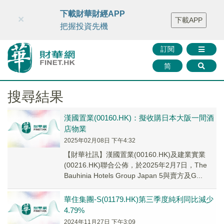
財華智庫網
FINTV
FINMETA
財華證券
媒體矩陣
下載財華財經APP
×
下載APP
智庫沙龍
聯絡我們
把握投資先機
訂閱
简
搜尋結果
漢國置業(00160.HK)：擬收購日本大阪一間酒
店物業
2025年02月08日 下午4:32
【財華社訊】漢國置業(00160.HK)及建業實業
(00216.HK)聯合公佈，於2025年2月7日，The
Bauhinia Hotels Group Japan 5與賣方及G...
華住集團-S(01179.HK)第三季度純利同比減少
4.79%
2024年11月27日 下午3:09