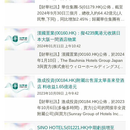
【財華社訊】華住集團-S(01179.HK)公佈，截至
2024年9月30日三個月，總收入約64.42億元(人
民幣,下同)，同比增加2.45%；歸屬華住集團有限
公司淨利潤12.73...
漢國置業(00160.HK)：擬4239萬港元收購日
本大阪一間酒店物業
2024年01月11日 上午10:42
【財華社訊】漢國置業(00160.HK)公佈，於2024
年1月10日，The Bauhinia Hotels Group Japan
3與賣方(株式會社ウィローホールディングス(...
激成投資(00184.HK)附屬出售渥太華喜來登酒
店 料收益1.65億港元
2023年10月09日 上午9:42
【財華社訊】激成投資(00184.HK)公佈，於2023
年10月6日(多倫多時間)，賣方(公司的間接非全資
附屬公司)與買方(Sunray Group of Hotels Inc....
SINO HOTELS(01221.HK)中期虧損增至