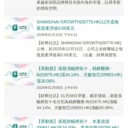
來越多頭部品牌將目光投向海外市場，以尋求新
的增長空間。
SHANGHAI GROWTH(00770.HK)12月底每
股資產淨值0.06美元
2026年01月15日 下午4:31
【財華社訊】SHANGHAI GROWTH(00770.HK)
公佈，於2025年12月31日，公司之未經審核之每
股資產淨值為0.06美元。（出處：財華港股智能
寫手）
【異動股】港股漲幅榜前十，精鋒醫療-
B(02675.HK)漲34.14%，天數智芯(09903.HK)
漲30.08%
2026年01月08日 上午9:45
【財華社訊】01月08日早盤，截至發稿，港股漲
幅榜前十名分別為精鋒醫療-B(02675.HK)漲幅
34.14%、天數智芯(09903.HK)漲幅30.08%、力
高健康生活(023...
【異動股】港股跌幅榜前十，木薯資源
(00841.HK)跌16.00%，森美控股(00756.HK)