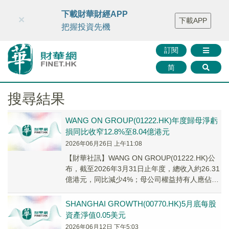
財華智庫網
FINTV
FINMETA
財華證券
媒體矩陣
下載財華財經APP
×
下載APP
智庫沙龍
聯絡我們
把握投資先機
訂閱
简
搜尋結果
WANG ON GROUP(01222.HK)年度歸母淨虧
損同比收窄12.8%至8.04億港元
2026年06月26日 上午11:08
​【財華社訊】WANG ON GROUP(01222.HK)公
布，截至2026年3月31日止年度，總收入約26.31
億港元，同比減少4%；母公司權益持有人應佔虧
損約8.04億港元...
SHANGHAI GROWTH(00770.HK)5月底每股
資產淨值0.05美元
2026年06月12日 下午5:03