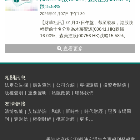
跌15.58%
2026年01月07日 下午1:30
【財華社訊】01月07日午盤，截至發稿，港股跌
幅榜前十名分別為木薯資源(00841.HK)跌幅
16.00%、森美控股(00756.HK)跌幅15.58%、德
銀天下(02418.H...
查看更多
相關訊息
法定公告欄
|
廣告查詢
|
公司介紹
|
專欄邀稿
|
投資者關係
|
版權聲明
|
重要聲明
|
私隱政策
|
聯絡我們
友情鏈接
清博智能
|
艾媒諮詢
|
和訊
|
新時空
|
時代財經
|
證券市場周
刊
|
壹財信
|
權衡財經
|
攬富財經
|
更多...
香港政府指定刊載法定通告之憲報刊登報章