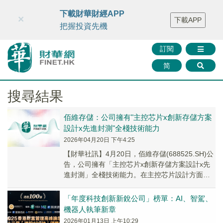
財華智庫網
FINTV
FINMETA
財華證券
媒體矩陣
下載財華財經APP
×
下載APP
智庫沙龍
聯絡我們
把握投資先機
訂閱
简
搜尋結果
佰維存儲：公司擁有"主控芯片x創新存儲方案
設計x先進封測"全棧技術能力
2026年04月20日 下午4:25
​【財華社訊】4月20日，佰維存儲(688525.SH)公
告，公司擁有「主控芯片x創新存儲方案設計x先
進封測」全棧技術能力。在主控芯片設計方面，
公司積極佈局芯片研發與設計領域，將...
「年度科技創新新銳公司」榜單：AI、智駕、
機器人執筆新章
2026年01月13日 上午10:29