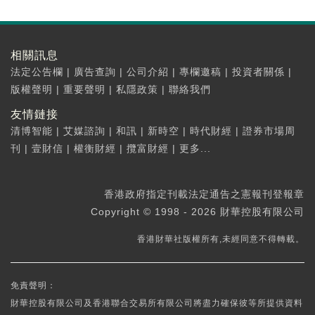
相關訊息
法定公告欄
|
廣告查詢
|
公司介紹
|
專欄邀稿
|
投資者關係
|
版權聲明
|
重要聲明
|
私隱政策
|
聯絡我們
友情鏈接
清博智能
|
艾媒諮詢
|
和訊
|
新時空
|
時代財經
|
證券市場周
刊
|
壹財信
|
權衡財經
|
攬富財經
|
更多...
香港政府指定刊載法定通告之憲報刊登報章
Copyright © 1998 - 2026 財華控股有限公司
香港財華社版權所有,未經同意不得轉載。
免責聲明：
財華控股有限公司及香港聯合交易所有限公司將盡力確保彼等所提供資料