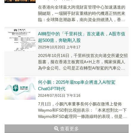
在香港向全球最大跨境財富管理中心加速邁進的
關鍵期，一場關乎財富重構的時代機遇正悄然來
臨：全球降息潮啟幕，南向資金持續湧入，香港
資本市場亦加速擁抱新經濟、優化資產結構。
AI轉型中的「千里科技」首次遞表，A股市值
超500億，奔馳剛入股
2025年10月20日 上午8:17
2025年10月16日，千里科技首次向港交所遞交招
股書，擬在香港主板實現A+H上市，獨家保薦人
為中金公司。公司是正在轉型AI智駕的汽車公
司，2025年上半年收入41.5億元，同比...
何小鵬：2025年最top車企將進入AI智駕
ChatGPT時代
2024年07月01日 下午3:16
7月1日，小鵬汽車董事長何小鵬在微博上發佈
Waymo和FSD對比視頻表示：「本來想對比一下
Waymo和FSD處理同一條路線時的表現，但是因
為趕飛機最後只跑了一小段路，且FSD選擇...
查看更多