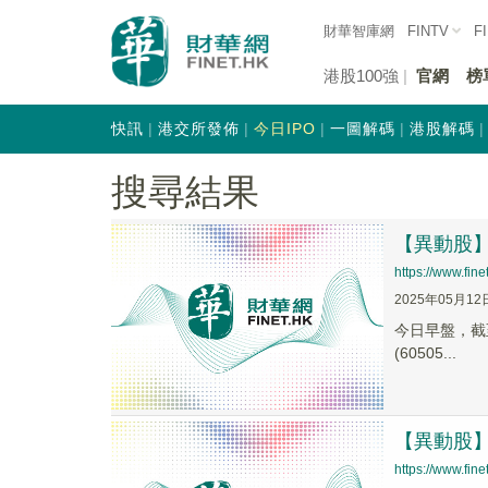
財華智庫網
FINTV
F
港股100強
官網
榜
快訊
港交所發佈
今日IPO
一圖解碼
港股解碼
搜尋結果
【異動股】紡
https://www.fi
2025年05月12
今日早盤，截至0
(60505...
【異動股】紡
https://www.fi