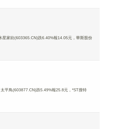
家紡(603365.CN)跌6.40%報14.05元，華斯股份
鳥(603877.CN)跌5.49%報25.8元，*ST搜特