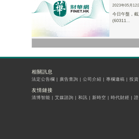
2023年05月12
今日午盤，截至1
(60311...
相關訊息
法定公告欄
|
廣告查詢
|
公司介紹
|
專欄邀稿
|
投資
友情鏈接
清博智能
|
艾媒諮詢
|
和訊
|
新時空
|
時代財經
|
證