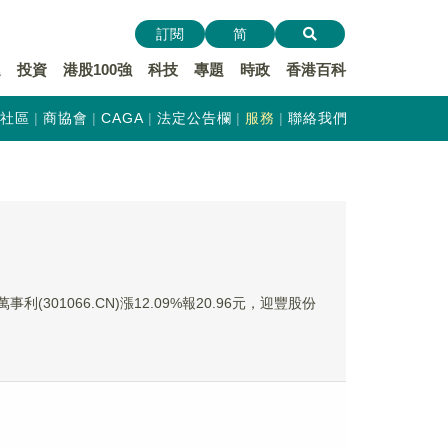
訂閱
简
遞
投資
港股100強
科技
專題
時政
香港百科
社區
商協會
CAGA
法定公告欄
服務
聯絡我們
利(301066.CN)漲12.09%報20.96元，迎豐股份