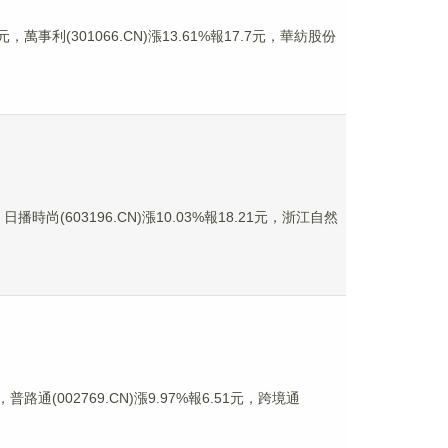
，萬事利(301066.CN)漲13.61%報17.7元，華紡股份
播時尚(603196.CN)漲10.03%報18.21元，浙江自然
普路通(002769.CN)漲9.97%報6.51元，跨境通