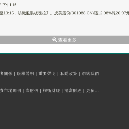
日 下午1:15
3:15，紡織服裝板塊拉升。戎美股份(301088.CN)漲12.98%報20.97元，
查看更多
者關係
|
版權聲明
|
重要聲明
|
私隱政策
|
聯絡我們
券市場周刊
|
壹財信
|
權衡財經
|
攬富財經
|
更多...