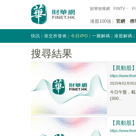
財華智庫網
FINTV
F
港股100強
官網
榜
快訊
港交所發佈
今日IPO
一圖解碼
港股解碼
搜尋結果
【異動股】東
https://www.fi
2025年02月05
今日午盤，截至1
(300...
【異動股】軟
https://www.fi