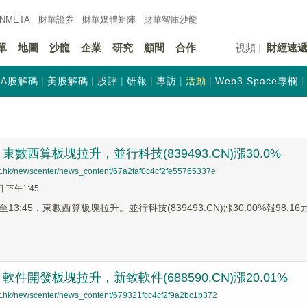
INMETA
財華證券
財華
媒體矩陣
財華
智庫沙龍
單
地圖
沙龍
企業
研究
顧問
合作
視頻
財經速
A股解碼
美股解碼
股評
研報
專訪
活動
Web3 Space專欄
數西算板塊拉升，並行科技(839493.CN)漲30.0%
net.hk/newscenter/news_content/67a2faf0c4cf2fe55765337e
日 下午1:45
3:45，東數西算板塊拉升。並行科技(839493.CN)漲30.00%報98.16元，
件開發板塊拉升，新致軟件(688590.CN)漲20.01%
net.hk/newscenter/news_content/679321fcc4cf2f9a2bc1b372