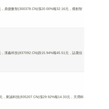
鼎捷數智(300378.CN)漲20.00%報32.16元，傑創智
漢鑫科技(837092.CN)跌15.94%報45.51元，誌晟信
元，衆誠科技(835207.CN)漲29.92%報14.33元，天潤科