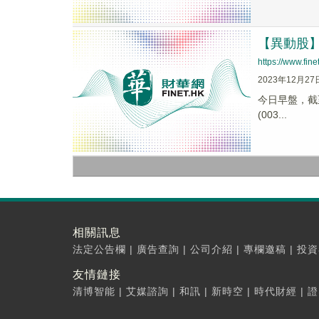
【異動股】軟
https://www.fi
2023年12月27
今日早盤，截至0
(003...
相關訊息
法定公告欄
|
廣告查詢
|
公司介紹
|
專欄邀稿
|
投資
友情鏈接
清博智能
|
艾媒諮詢
|
和訊
|
新時空
|
時代財經
|
證