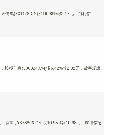
億馬(301178.CN)漲19.98%報22.7元，飛利信
旋極信息(300324.CN)漲6.42%報2.32元，數字認證
雲星宇(873806.CN)跌10.95%報10.98元，聯迪信息