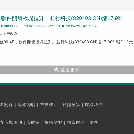
件開發板塊拉升，並行科技(839493.CN)漲17.9%
net.hk/newscenter/news_content/658b81b19dfc4250c48f3be4
日 上午9:45
9:45，軟件開發板塊拉升。並行科技(839493.CN)漲17.90%報61.9元，
查看更多
者關係
|
版權聲明
|
重要聲明
|
私隱政策
|
聯絡我們
券市場周刊
|
壹財信
|
權衡財經
|
攬富財經
|
更多...