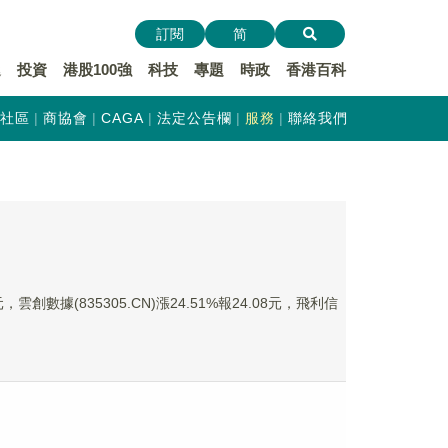
訂閱
简
遞
投資
港股100強
科技
專題
時政
香港百科
社區
商協會
CAGA
法定公告欄
服務
聯絡我們
雲創數據(835305.CN)漲24.51%報24.08元，飛利信