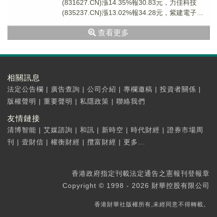
(831627.CN)漲14.35%報30.83元，力佳科技
(835237.CN)漲13.02%報34.28元，紫建電子
(3011...
查看更多
相關訊息
法定公告欄
|
廣告查詢
|
公司介紹
|
專欄邀稿
|
投資者關係
|
版權聲明
|
重要聲明
|
私隱政策
|
聯絡我們
友情鏈接
清博智能
|
艾媒諮詢
|
和訊
|
新時空
|
時代財經
|
證券市場周
刊
|
壹財信
|
權衡財經
|
攬富財經
|
更多...
香港政府指定刊載法定通告之憲報刊登報章
Copyright © 1998 - 2026 財華控股有限公司
香港財華社版權所有,未經同意不得轉載。