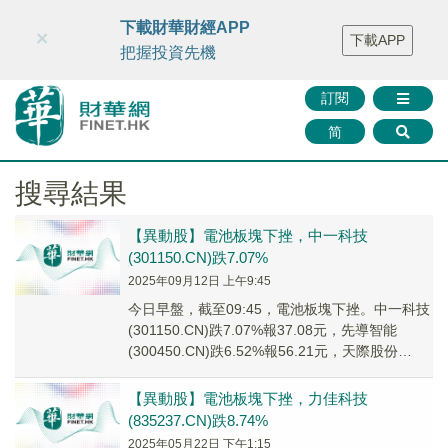
財華智庫網
FINTV
FINMETA
財華證券
媒體矩陣
下載財華財經APP
×
下載APP
智庫沙龍
聯絡我們
把握投資先機
訂閱
简
搜尋結果
【異動股】電池板塊下挫，中一科技
(301150.CN)跌7.07%
2025年09月12日 上午9:45
今日早盤，截至09:45，電池板塊下挫。中一科技
(301150.CN)跌7.07%報37.08元，先導智能
(300450.CN)跌6.52%報56.21元，天際股份
(002759...
【異動股】電池板塊下挫，力佳科技
(835237.CN)跌8.74%
2025年05月22日 下午1:15