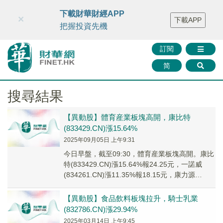
財華智庫網
FINTV
FINMETA
財華證券
媒體矩陣
下載財華財經APP
×
下載APP
智庫沙龍
聯絡我們
把握投資先機
訂閱
简
搜尋結果
【異動股】體育産業板塊高開，康比特
(833429.CN)漲15.64%
2025年09月05日 上午9:31
今日早盤，截至09:30，體育産業板塊高開。康比
特(833429.CN)漲15.64%報24.25元，一諾威
(834261.CN)漲11.35%報18.15元，康力源
(30128...
【異動股】食品飲料板塊拉升，騎士乳業
(832786.CN)漲29.94%
2025年03月14日 上午9:45