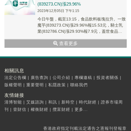
(839273.CN)漲29.96%
2023年12月05日 下午1:15
今日午盤，截至13:15，食品飲料板塊拉升。一致
魔芋(839273.CN)漲29.96%報15.53元，騎士乳
業(832786.CN)漲29.93%報7.9元，蓋世食品
(8368...
查看更多
相關訊息
法定公告欄
|
廣告查詢
|
公司介紹
|
專欄邀稿
|
投資者關係
|
版權聲明
|
重要聲明
|
私隱政策
|
聯絡我們
友情鏈接
清博智能
|
艾媒諮詢
|
和訊
|
新時空
|
時代財經
|
證券市場周
刊
|
壹財信
|
權衡財經
|
攬富財經
|
更多...
香港政府指定刊載法定通告之憲報刊登報章