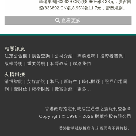
華建集團(600629.CN)跌8.96%報8.33元，廣咨國
際(836892.CN)跌8.95%報11.7元，蕾奧規劃
(3009...
查看更多
相關訊息
法定公告欄
|
廣告查詢
|
公司介紹
|
專欄邀稿
|
投資者關係
|
版權聲明
|
重要聲明
|
私隱政策
|
聯絡我們
友情鏈接
清博智能
|
艾媒諮詢
|
和訊
|
新時空
|
時代財經
|
證券市場周
刊
|
壹財信
|
權衡財經
|
攬富財經
|
更多...
香港政府指定刊載法定通告之憲報刊登報章
Copyright © 1998 - 2026 財華控股有限公司
香港財華社版權所有,未經同意不得轉載。