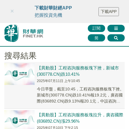
財華智庫網
FINTV
FINMETA
財華證券
媒體矩陣
下載財華財經APP
×
下載APP
智庫沙龍
聯絡我們
把握投資先機
訂閱
简
搜尋結果
【異動股】工程咨詢服務板塊下挫，新城市
(300778.CN)跌10.41%
2025年07月11日 上午10:45
今日早盤，截至10:45，工程咨詢服務板塊下挫。
新城市(300778.CN)跌10.41%報19.2元，廣咨國
際(836892.CN)跌9.13%報20.1元，中設咨詢
(8338...
【異動股】工程咨詢服務板塊拉升，廣咨國際
(836892.CN)漲29.96%
2025年07月10日 下午2:15