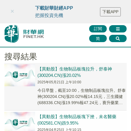
財華智庫網
FINTV
FINMETA
財華證券
媒體矩陣
下載財華財經APP
×
下載APP
智庫沙龍
聯絡我們
把握投資先機
訂閱
简
搜尋結果
【異動股】生物制品板塊拉升，舒泰神
(300204.CN)漲20.02%
2025年05月21日 上午10:00
今日早盤，截至10:00，生物制品板塊拉升。舒泰
神(300204.CN)漲20.02%報14.15元，三生國健
(688336.CN)漲19.99%報47.24元，賽升藥業
(300...
【異動股】生物制品板塊下挫，未名醫藥
(002581.CN)跌9.95%
2025年04月25日 上午10:15