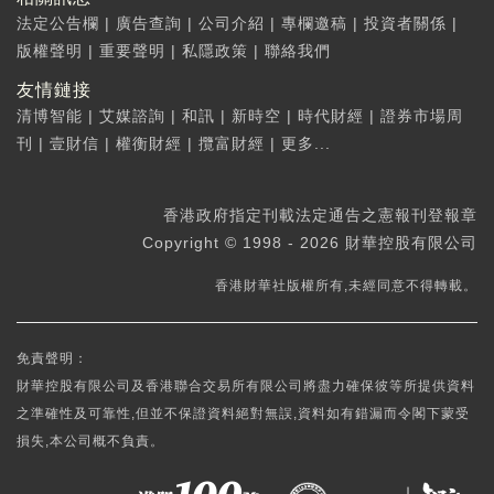
法定公告欄
|
廣告查詢
|
公司介紹
|
專欄邀稿
|
投資者關係
|
版權聲明
|
重要聲明
|
私隱政策
|
聯絡我們
友情鏈接
清博智能
|
艾媒諮詢
|
和訊
|
新時空
|
時代財經
|
證券市場周
刊
|
壹財信
|
權衡財經
|
攬富財經
|
更多...
香港政府指定刊載法定通告之憲報刊登報章
Copyright © 1998 - 2026 財華控股有限公司
香港財華社版權所有,未經同意不得轉載。
免責聲明：
財華控股有限公司及香港聯合交易所有限公司將盡力確保彼等所提供資料
之準確性及可靠性,但並不保證資料絕對無誤,資料如有錯漏而令閣下蒙受
損失,本公司概不負責。