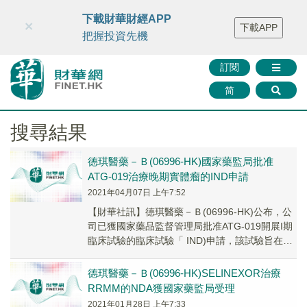
財華智庫網
FINTV
FINMETA
財華證券
媒體矩陣
下載財華財經APP
×
下載APP
智庫沙龍
聯絡我們
把握投資先機
訂閱
简
搜尋結果
德琪醫藥－Ｂ(06996-HK)國家藥監局批准
ATG-019治療晚期實體瘤的IND申請
2021年04月07日 上午7:52
【財華社訊】德琪醫藥－Ｂ(06996-HK)公布，公
司已獲國家藥品監督管理局批准ATG-019開展I期
臨床試驗的臨床試驗「 IND)申請，該試驗旨在評
估ATG-019（單藥或聯合...
德琪醫藥－Ｂ(06996-HK)SELINEXOR治療
RRMM的NDA獲國家藥監局受理
2021年01月28日 上午7:33