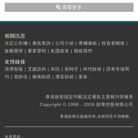
港...
查看更多
相關訊息
法定公告欄
|
廣告查詢
|
公司介紹
|
專欄邀稿
|
投資者關係
|
版權聲明
|
重要聲明
|
私隱政策
|
聯絡我們
友情鏈接
清博智能
|
艾媒諮詢
|
和訊
|
新時空
|
時代財經
|
證券市場周
刊
|
壹財信
|
權衡財經
|
攬富財經
|
更多...
香港政府指定刊載法定通告之憲報刊登報章
Copyright © 1998 - 2026 財華控股有限公司
香港財華社版權所有,未經同意不得轉載。
免責聲明：