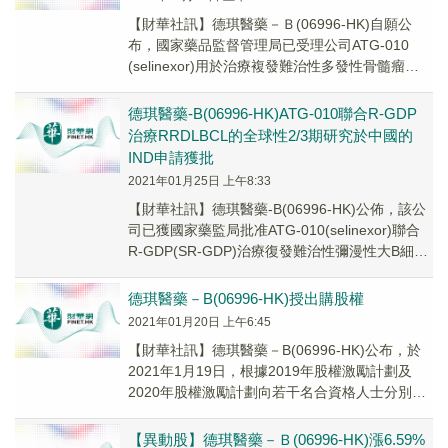
【財華社訊】德琪醫藥－Ｂ(06996-HK)自願公
布，國家藥品監督管理局已受理公司ATG-010
(selinexor)用於治療複發難治性多發性骨髓瘤
（rrMM）的新藥上市申請（NDA）。
德琪醫藥-B(06996-HK)ATG-010聯合R-GDP
治療RRDLBCL的全球性2/3期研究於中國的
IND申請獲批
2021年01月25日 上午8:33
【財華社訊】德琪醫藥-B(06996-HK)公佈，該公
司已獲國家藥監局批准ATG-010(selinexor)聯合
R-GDP(SR-GDP)治療復發難治性彌漫性大B細胞
淋巴瘤(r...
德琪醫藥－B(06996-HK)授出購股權
2021年01月20日 上午6:45
【財華社訊】德琪醫藥－B(06996-HK)公布，於
2021年1月19日，根據2019年股權激勵計劃及
2020年股權激勵計劃向若干名合資格人士分別授
出合共4,560,000份及1...
【異動股】德琪醫藥－Ｂ(06996-HK)漲6.59%