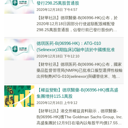
發行298.25萬股普通股
2020年12月18日 下午4:57
【財華社訊】德琪醫藥-B(06996-HK)公布，於
2020年12月18日因部分行使超額配股權配發
298.25萬股普通股，佔發行前已發行股份約
0.45%，每股發行價18.08港元...
德琪医药-B(06996-HK)：ATG-010
(Selinexor)3期臨床試驗申請於中國獲批准
2020年12月18日 下午12:10
【财华社讯】德琪医药-B(06996-HK)公布，國家
藥品監督管理局(NMPA)已批准口服型選擇性核輸
出抑制劑ATG-010(selinexor)與硼替佐米、地塞
米松聯合治療中國...
【權益變動】德琪醫藥-B(06996-HK)獲高盛
集團增持115.1萬股
2020年12月16日 上午9:12
【財華社訊】港交所權益資料顯示，德琪醫藥-
B(06996-HK)獲The Goldman Sachs Group, Inc.
高盛集團於12月9日在場內以每股平均價17.5538