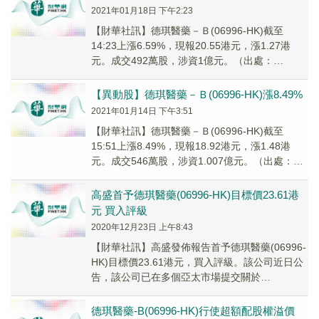
2021年01月18日 下午2:23
【財華社訊】德琪醫藥－Ｂ(06996-HK)截至
14:23上漲6.59%，現報20.55港元，漲1.27港
元。成交492萬股，涉資1億元。（出處：
FinetAI）
【異動股】德琪醫藥－Ｂ(06996-HK)漲8.49%
2021年01月14日 下午3:51
【財華社訊】德琪醫藥－Ｂ(06996-HK)截至
15:51上漲8.49%，現報18.92港元，漲1.48港
元。成交546萬股，涉資1.007億元。（出處：
FinetAI）
高盛首予德琪醫藥(06996-HK)目標價23.61港
元 買入評級
2020年12月23日 上午8:43
【財華社訊】高盛發佈報告首予德琪醫藥(06996-
HK)目標價23.61港元，買入評級。該公司近日公
告，該公司已在多個亞太市場提交關於
XPOVIO®(selinexor)的新藥上...
德琪醫藥-B(06996-HK)行使超額配股權溢價