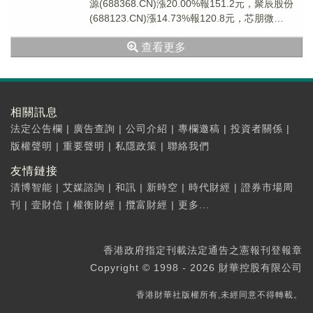
源(688368.CN)漲20.00%報151.2元，聚辰股份
(688123.CN)漲14.73%報120.8元，芯朋微
(6885...
查看更多
相關訊息
法定公告欄
|
廣告查詢
|
公司介紹
|
專欄邀稿
|
投資者關係
|
版權聲明
|
重要聲明
|
私隱政策
|
聯絡我們
友情鏈接
清博智能
|
艾媒諮詢
|
和訊
|
新時空
|
時代財經
|
證券市場周
刊
|
壹財信
|
權衡財經
|
攬富財經
|
更多...
香港政府指定刊載法定通告之憲報刊登報章
Copyright © 1998 - 2026 財華控股有限公司
香港財華社版權所有,未經同意不得轉載。