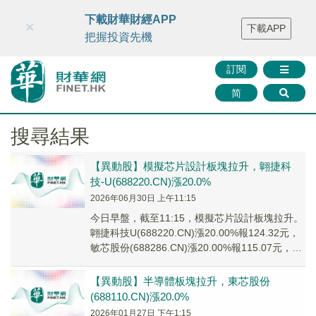
財華智庫網
FINTV
FINMETA
財華證券
媒體矩陣
下載財華財經APP
×
下載APP
智庫沙龍
聯絡我們
把握投資先機
訂閱
简
搜尋結果
【異動股】模擬芯片設計板塊拉升，翺捷科
技-U(688220.CN)漲20.0%
2026年06月30日 上午11:15
今日早盤，截至11:15，模擬芯片設計板塊拉升。
翺捷科技U(688220.CN)漲20.00%報124.32元，
敏芯股份(688286.CN)漲20.00%報115.07元，英
集...
【異動股】半導體板塊拉升，東芯股份
(688110.CN)漲20.0%
2026年01月27日 下午1:15