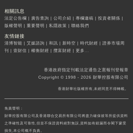
相關訊息
法定公告欄
|
廣告查詢
|
公司介紹
|
專欄邀稿
|
投資者關係
|
版權聲明
|
重要聲明
|
私隱政策
|
聯絡我們
友情鏈接
清博智能
|
艾媒諮詢
|
和訊
|
新時空
|
時代財經
|
證券市場周
刊
|
壹財信
|
權衡財經
|
攬富財經
|
更多...
香港政府指定刊載法定通告之憲報刊登報章
Copyright © 1998 - 2026 財華控股有限公司
香港財華社版權所有,未經同意不得轉載。
免責聲明：
財華控股有限公司及香港聯合交易所有限公司將盡力確保彼等所提供資料
之準確性及可靠性,但並不保證資料絕對無誤,資料如有錯漏而令閣下蒙受
損失,本公司概不負責。