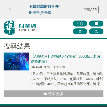
財華智庫網
FINTV
FINMETA
財華證券
媒體矩陣
下載財華財經APP
×
下載APP
智庫沙龍
聯絡我們
把握投資先機
訂閱
简
搜尋結果
【A股收評】滬指跌0.42%險守3000點，芯片
逆勢走強！
2024年06月20日 下午3:28
6月20日，三大指數集體調整，截至收盤，滬指跌
0.42%，深成指跌1.63%，創業板跌1.44%，科創
50指數漲0.46%，兩市超700只個股上漲，滬深兩
市今日成交額7244億元...
查看更多