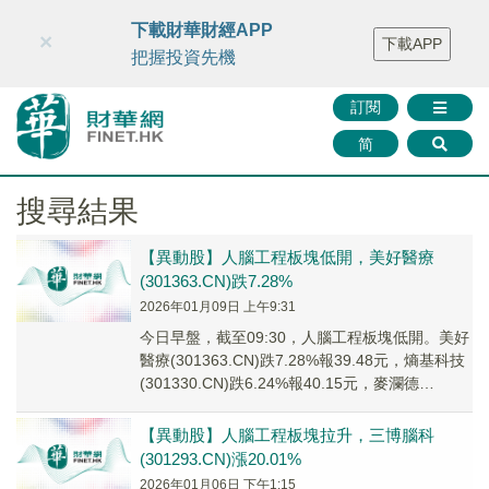
財華智庫網
FINTV
FINMETA
財華證券
媒體矩陣
下載財華財經APP
×
下載APP
智庫沙龍
聯絡我們
把握投資先機
訂閱
简
搜尋結果
【異動股】人腦工程板塊低開，美好醫療
(301363.CN)跌7.28%
2026年01月09日 上午9:31
今日早盤，截至09:30，人腦工程板塊低開。美好
醫療(301363.CN)跌7.28%報39.48元，熵基科技
(301330.CN)跌6.24%報40.15元，麥瀾德
(68827...
【異動股】人腦工程板塊拉升，三博腦科
(301293.CN)漲20.01%
2026年01月06日 下午1:15