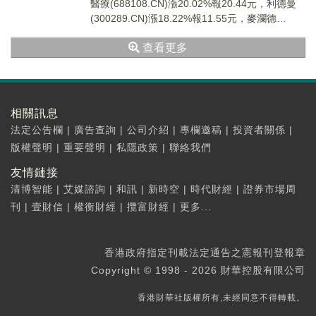
醫療(688108.CN)漲20.02%報20.44元，利德曼
(300289.CN)漲18.22%報11.55元，麥瀾德
(6882...
查看更多
相關訊息
法定公告欄
|
廣告查詢
|
公司介紹
|
專欄邀稿
|
投資者關係
|
版權聲明
|
重要聲明
|
私隱政策
|
聯絡我們
友情鏈接
清博智能
|
艾媒諮詢
|
和訊
|
新時空
|
時代財經
|
證券市場周
刊
|
壹財信
|
權衡財經
|
攬富財經
|
更多...
香港政府指定刊載法定通告之憲報刊登報章
Copyright © 1998 - 2026 財華控股有限公司
香港財華社版權所有,未經同意不得轉載。