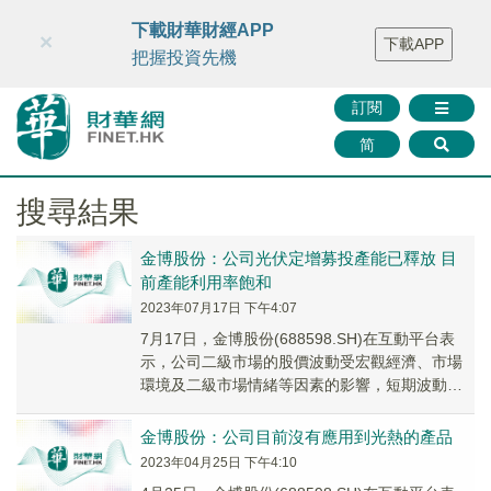
財華智庫網
FINTV
FINMETA
財華證券
媒體矩陣
下載財華財經APP
×
下載APP
智庫沙龍
聯絡我們
把握投資先機
訂閱
简
搜尋結果
金博股份：公司光伏定增募投產能已釋放 目
前產能利用率飽和
2023年07月17日 下午4:07
7月17日，金博股份(688598.SH)在互動平台表
示，公司二級市場的股價波動受宏觀經濟、市場
環境及二級市場情緒等因素的影響，短期波動具
有不確定性；公司光伏定增募投產能已釋放，...
金博股份：公司目前沒有應用到光熱的產品
2023年04月25日 下午4:10