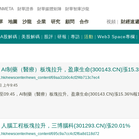
INMETA
財華證券
財華
媒體矩陣
財華
智庫沙龍
單
地圖
沙龍
企業
研究
顧問
合作
視頻
財經速
A股解碼
美股解碼
股評
研報
專訪
活動
Web3 Space專欄
I制藥（醫療）板塊拉升，盈康生命(300143.CN)漲15.3
net.hk/newscenter/news_content/69aa31b0c4cf2f4b713c7ec4
日 上午9:45
9:45，AI制藥（醫療）板塊拉升。盈康生命(300143.CN)漲15.36%報12.
腦工程板塊拉升，三博腦科(301293.CN)漲20.01%
net.hk/newscenter/news_content/695c9a7cc4cf2f6a8d118d72