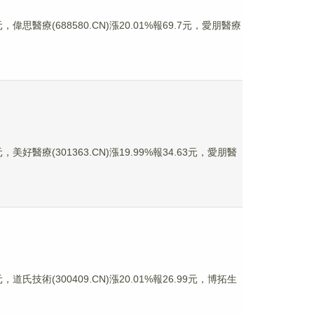
，偉思醫療(688580.CN)漲20.01%報69.7元，愛朋醫療
美好醫療(301363.CN)漲19.99%報34.63元，愛朋醫
道氏技術(300409.CN)漲20.01%報26.99元，博拓生