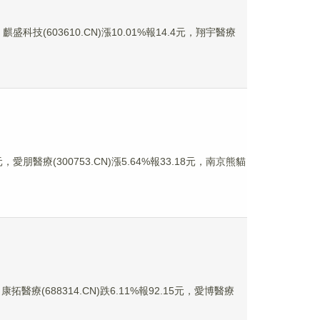
麒盛科技(603610.CN)漲10.01%報14.4元，翔宇醫療
，愛朋醫療(300753.CN)漲5.64%報33.18元，南京熊貓
拓醫療(688314.CN)跌6.11%報92.15元，愛博醫療