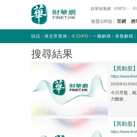
財華智庫網
FINTV
F
港股100強
官網
榜
快訊
港交所發佈
今日IPO
一圖解碼
港股解碼
搜尋結果
【異動股】A
https://www.fi
2026年03月06
今日早盤，截至0
力醫療...
【異動股】人
https://www.fi