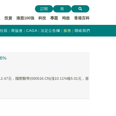
訂閱
简
遞
投資
港股100強
科技
專題
時政
香港百科
社區
商協會
CAGA
法定公告欄
服務
聯絡我們
6%
47元，國際醫學(000516.CN)漲10.11%報5.01元，塞