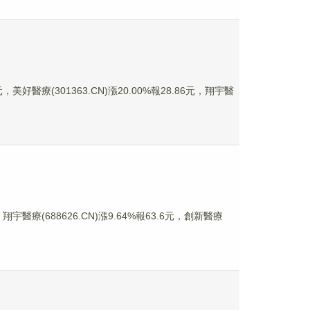
美好醫療(301363.CN)漲20.00%報28.86元，翔宇醫
翔宇醫療(688626.CN)漲9.64%報63.6元，創新醫療