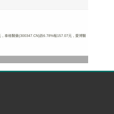
泰格醫藥(300347.CN)跌6.78%報157.07元，愛博醫