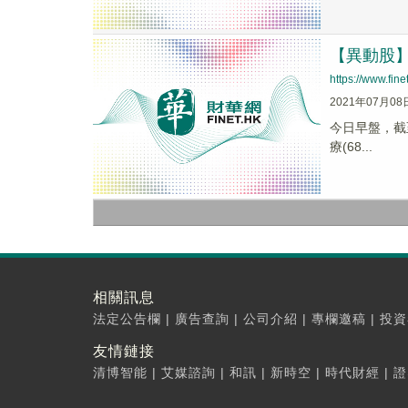
【異動股】醫
https://www.fi
2021年07月08
今日早盤，截至1
療(68...
相關訊息
法定公告欄
|
廣告查詢
|
公司介紹
|
專欄邀稿
|
投資
友情鏈接
清博智能
|
艾媒諮詢
|
和訊
|
新時空
|
時代財經
|
證