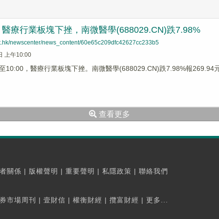
療行業板塊下挫，南微醫學(688029.CN)跌7.98%
net.hk/newscenter/news_content/60e65c209dfc42627cc233b5
日 上午10:00
0:00，醫療行業板塊下挫。南微醫學(688029.CN)跌7.98%報269.94元，
查看更多
者關係
|
版權聲明
|
重要聲明
|
私隱政策
|
聯絡我們
券市場周刊
|
壹財信
|
權衡財經
|
攬富財經
|
更多...