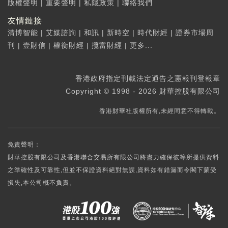
版權聲明
|
重要聲明
|
私隱政策
|
聯絡我們
友情鏈接
清博智能
|
艾媒諮詢
|
和訊
|
新時空
|
時代財經
|
證券市場周
刊
|
壹財信
|
權衡財經
|
攬富財經
|
更多...
香港政府指定刊載法定通告之憲報刊登報章
Copyright © 1998 - 2026 財華控股有限公司
香港財華社版權所有,未經同意不得轉載。
免責聲明：
財華控股有限公司及香港聯合交易所有限公司將盡力確保彼等所提供資料
之準確性及可靠性,但並不保證資料絕對無誤,資料如有錯漏而令閣下蒙受
損失,本公司概不負責。