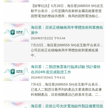
【財華社訊】5月28日，海目星(688559.SH)在互
動平台表示，公司是國内首家鋰金屬高能量密度
固態電池的整線供應商，佈局的固態電池核心設
備主要圍繞在電池結構和材料的革新方面。...
海目星：目前正積極佈局半導體技術和業務拓
展中
2024年07月22日 下午3:44
7月22日，海目星(688559.SH)在互動平台表示，
公司目前正在積極佈局半導體技術和業務拓展
中。
海目星：二類證無需進行臨床試驗 預計最快
在2024年底完成取證工作
2024年07月04日 下午4:31
7月4日，海目星(688559.SH)在互動平台表示，
已進入二類證注冊序列的產品主要適應症為皮膚
科相關產品，目前相關產品已經基本完成。二類
證無需進行臨床試驗，公司預計最快可以在2...
海目星：目前公司光伏電池組件類設備實現批