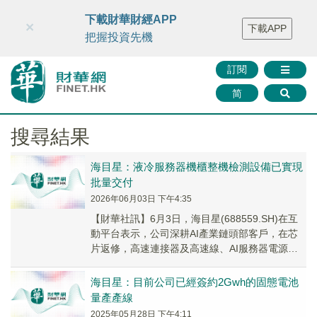
財華智庫網
FINTV
FINMETA
財華證券
媒體矩陣
下載財華財經APP
×
下載APP
智庫沙龍
聯絡我們
把握投資先機
訂閱
简
搜尋結果
海目星：液冷服務器機櫃整機檢測設備已實現
批量交付
2026年06月03日 下午4:35
【財華社訊】6月3日，海目星(688559.SH)在互
動平台表示，公司深耕AI產業鏈頭部客戶，在芯
片返修，高速連接器及高速線、AI服務器電源、
液冷板等細分行業，提供定製化激光精密...
海目星：目前公司已經簽約2Gwh的固態電池
量產產線
2025年05月28日 下午4:11