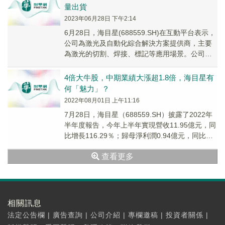
量出貨
2023年06月28日 下午2:14
6月28日，海目星(688559.SH)在互動平台表示，
公司為激光及自動化綜合解決方案提供商，主要
為激光的切割、焊接、標記等應用場景。公司除
了TOPCon一次摻雜設備實現批量交付...
4倍大牛股，中期業績大漲超1.8倍，海目星有
何「魅力」？
2022年08月01日 上午11:16
7月28日，海目星（688559.SH）披露了2022年
半年度報告，今年上半年實現營收11.95億元，同
比增長116.29％；歸母淨利潤0.94億元，同比增
長189.84％。其中...
查看更多
相關訊息
法定公告欄
|
廣告查詢
|
公司介紹
|
專欄邀稿
|
投資者關係
|