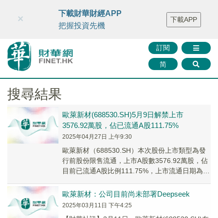
財華智庫網
FINTV
FINMETA
財華證券
媒體矩陣
下載財華財經APP
×
下載APP
智庫沙龍
聯絡我們
把握投資先機
訂閱
简
搜尋結果
歐萊新材(688530.SH)5月9日解禁上市
3576.92萬股，佔已流通A股111.75%
2025年04月27日 上午9:30
歐萊新材（688530.SH）本次股份上市類型為發
行前股份限售流通，上市A股數3576.92萬股，佔
目前已流通A股比例111.75%，上市流通日期為
2025年5月9日。
歐萊新材：公司目前尚未部署Deepseek
2025年03月11日 下午4:25