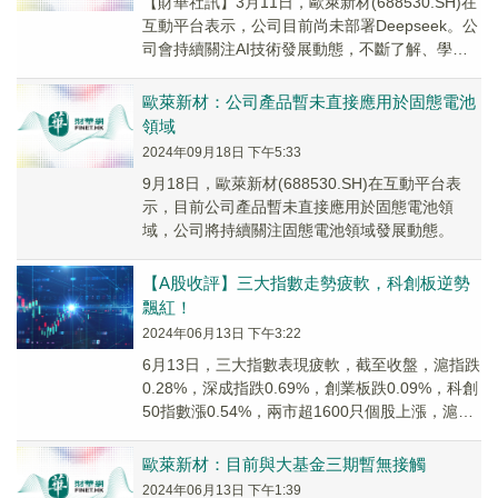
【財華社訊】3月11日，歐萊新材(688530.SH)在
互動平台表示，公司目前尚未部署Deepseek。公
司會持續關注AI技術發展動態，不斷了解、學
習、研究其在技術研發、產品開發...
歐萊新材：公司產品暫未直接應用於固態電池
領域
2024年09月18日 下午5:33
9月18日，歐萊新材(688530.SH)在互動平台表
示，目前公司產品暫未直接應用於固態電池領
域，公司將持續關注固態電池領域發展動態。
【A股收評】三大指數走勢疲軟，科創板逆勢
飄紅！
2024年06月13日 下午3:22
6月13日，三大指數表現疲軟，截至收盤，滬指跌
0.28%，深成指跌0.69%，創業板跌0.09%，科創
50指數漲0.54%，兩市超1600只個股上漲，滬深
兩市今日成交額7525億...
歐萊新材：目前與大基金三期暫無接觸
2024年06月13日 下午1:39