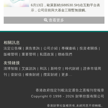
6月13日，歐萊新材(688530.SH)在互動平台表
示，公司目前與大基金三期暫無接觸。
查看更多
相關訊息
法定公告欄
|
廣告查詢
|
公司介紹
|
專欄邀稿
|
投資者關係
|
版權聲明
|
重要聲明
|
私隱政策
|
聯絡我們
友情鏈接
清博智能
|
艾媒諮詢
|
和訊
|
新時空
|
時代財經
|
證券市場周
刊
|
壹財信
|
權衡財經
|
攬富財經
|
更多...
香港政府指定刊載法定通告之憲報刊登報章
Copyright © 1998 - 2026 財華控股有限公司
香港財華社版權所有,未經同意不得轉載。