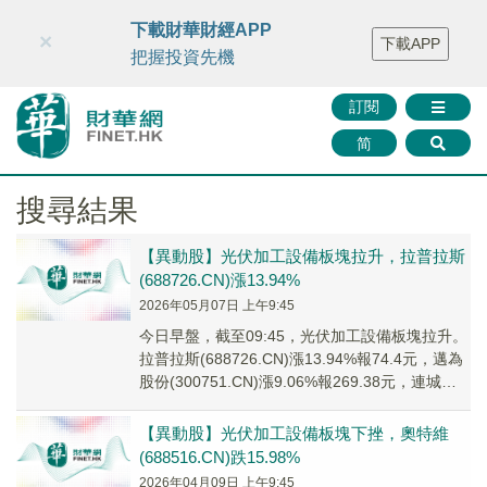
財華智庫網
FINTV
FINMETA
財華證券
媒體矩陣
下載財華財經APP
×
下載APP
智庫沙龍
聯絡我們
把握投資先機
訂閱
简
搜尋結果
【異動股】光伏加工設備板塊拉升，拉普拉斯
(688726.CN)漲13.94%
2026年05月07日 上午9:45
今日早盤，截至09:45，光伏加工設備板塊拉升。
拉普拉斯(688726.CN)漲13.94%報74.4元，邁為
股份(300751.CN)漲9.06%報269.38元，連城數
控(9...
【異動股】光伏加工設備板塊下挫，奧特維
(688516.CN)跌15.98%
2026年04月09日 上午9:45