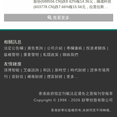
股份(688556.CN)跌8.42%報14.36元，國晟科技
(603778.CN)跌7.66%報15.56元，拉普拉斯
(6887...
查看更多
相關訊息
法定公告欄
|
廣告查詢
|
公司介紹
|
專欄邀稿
|
投資者關係
|
版權聲明
|
重要聲明
|
私隱政策
|
聯絡我們
友情鏈接
清博智能
|
艾媒諮詢
|
和訊
|
新時空
|
時代財經
|
證券市場周
刊
|
壹財信
|
權衡財經
|
攬富財經
|
更多...
香港政府指定刊載法定通告之憲報刊登報章
Copyright © 1998 - 2026 財華控股有限公司
香港財華社版權所有,未經同意不得轉載。