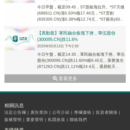
今日早盤，截至09:45，ST股板塊拉升。*ST天微
(688511.CN)漲5.50%報17.46元，*ST雲創
(835305.CN)漲5.38%報12.74元，*ST蘇吳(60...
【異動股】軍民融合板塊下挫，華伍股份
(300095.CN)跌11.6%
2025年05月13日 下午2:30
今日午盤，截至14:30，軍民融合板塊下挫。華伍
股份(300095.CN)跌11.60%報9.45元，萊賽激光
(871263.CN)跌11.11%報24.4元，通易航天
(8716...
查看更多
相關訊息
法定公告欄
|
廣告查詢
|
公司介紹
|
專欄邀稿
|
投資者關係
|
版權聲明
|
重要聲明
|
私隱政策
|
聯絡我們
友情鏈接