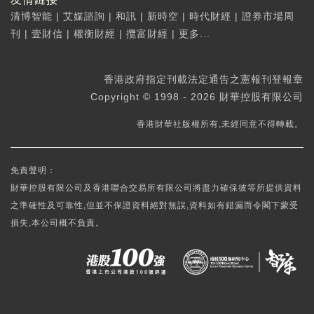
清博智能
|
艾媒諮詢
|
和訊
|
新時空
|
時代財經
|
證券市場周
刊
|
壹財信
|
權衡財經
|
攬富財經
|
更多...
香港政府指定刊載法定通告之憲報刊登報章
Copyright © 1998 - 2026 財華控股有限公司
香港財華社版權所有,未經同意不得轉載。
免責聲明：
財華控股有限公司及香港聯合交易所有限公司將盡力確保彼等所提供資料
之準確性及可靠性,但並不保證資料絕對無誤,資料如有錯漏而令閣下蒙受
損失,本公司概不負責。