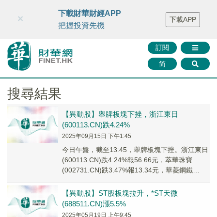
財華智庫網
FINTV
FINMETA
財華證券
媒體矩陣
下載財華財經APP
×
下載APP
智庫沙龍
聯絡我們
把握投資先機
訂閱
简
搜尋結果
【異動股】舉牌板塊下挫，浙江東日
(600113.CN)跌4.24%
2025年09月15日 下午1:45
今日午盤，截至13:45，舉牌板塊下挫。浙江東日
(600113.CN)跌4.24%報56.66元，萃華珠寶
(002731.CN)跌3.47%報13.34元，華菱鋼鐵
(000932...
【異動股】ST股板塊拉升，*ST天微
(688511.CN)漲5.5%
2025年05月19日 上午9:45