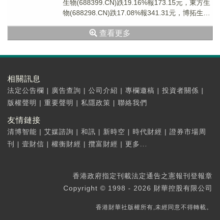
生物(688399.CN)跌19.16%報173.15元，東方生
物(688298.CN)跌17.08%報341.31元，博拓生物
(...
查看更多
相關訊息
法定公告欄
|
廣告查詢
|
公司介紹
|
專欄邀稿
|
投資者關係
|
版權聲明
|
重要聲明
|
私隱政策
|
聯絡我們
友情鏈接
清博智能
|
艾媒諮詢
|
和訊
|
新時空
|
時代財經
|
證券市場周
刊
|
壹財信
|
權衡財經
|
攬富財經
|
更多...
香港政府指定刊載法定通告之憲報刊登報章
Copyright © 1998 - 2026 財華控股有限公司
香港財華社版權所有,未經同意不得轉載。