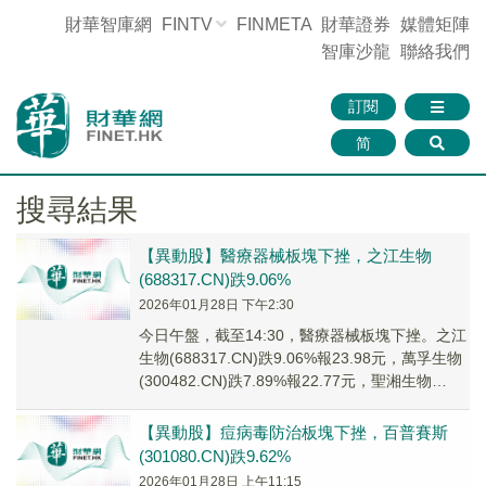
財華智庫網
FINTV
FINMETA
財華證券
媒體矩陣
智庫沙龍
聯絡我們
訂閱
简
搜尋結果
【異動股】醫療器械板塊下挫，之江生物
(688317.CN)跌9.06%
2026年01月28日 下午2:30
今日午盤，截至14:30，醫療器械板塊下挫。之江
生物(688317.CN)跌9.06%報23.98元，萬孚生物
(300482.CN)跌7.89%報22.77元，聖湘生物
(6882...
【異動股】痘病毒防治板塊下挫，百普賽斯
(301080.CN)跌9.62%
2026年01月28日 上午11:15