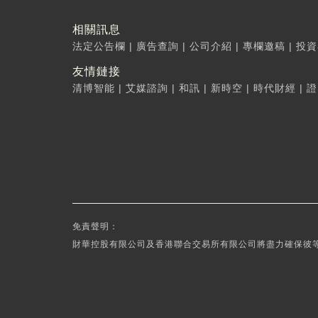
相關訊息
法定公告欄
|
廣告查詢
|
公司介紹
|
專欄邀稿
|
投資
友情鏈接
清博智能
|
艾媒諮詢
|
和訊
|
新時空
|
時代財經
|
證
免責聲明：
財華控股有限公司及香港聯合交易所有限公司將盡力確保彼等