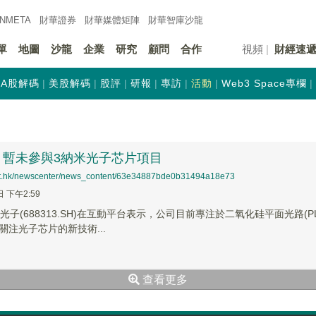
INMETA
財華證券
財華
媒體矩陣
財華
智庫沙龍
單
地圖
沙龍
企業
研究
顧問
合作
視頻
財經速
A股解碼
美股解碼
股評
研報
專訪
活動
Web3 Space專欄
：暫未參與3納米光子芯片項目
net.hk/newscenter/news_content/63e34887bde0b31494a18e73
日 下午2:59
光子(688313.SH)在互動平台表示，公司目前專注於二氧化硅平面光路(
關注光子芯片的新技術...
查看更多