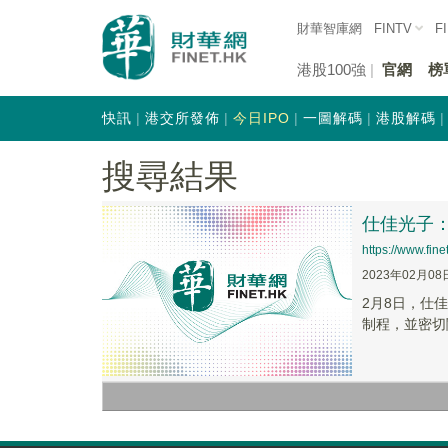
財華智庫網
FINTV
F
港股100強
官網
榜
快訊
港交所發佈
今日IPO
一圖解碼
港股解碼
搜尋結果
仕佳光子
https://www.fi
2023年02月08
2月8日，仕佳
制程，並密切