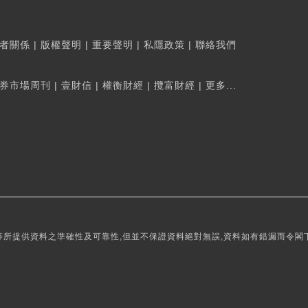
者關係
|
版權聲明
|
重要聲明
|
私隱政策
|
聯絡我們
券市場周刊
|
壹財信
|
權衡財經
|
攬富財經
|
更多...
所提供資料之準確性及可靠性,但並不保證資料絕對無誤,資料如有錯漏而令閣