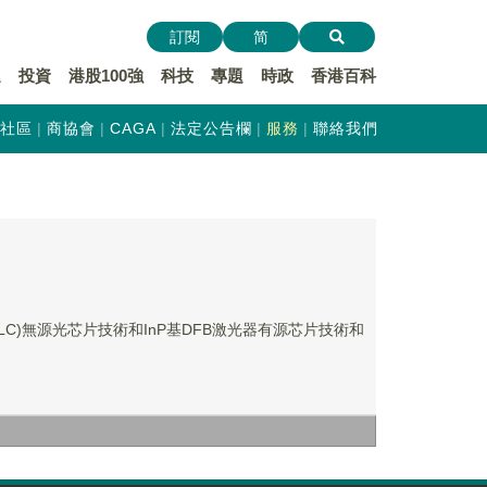
訂閱
简
遞
投資
港股100強
科技
專題
時政
香港百科
社區
商協會
CAGA
法定公告欄
服務
聯絡我們
PLC)無源光芯片技術和InP基DFB激光器有源芯片技術和