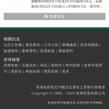
微醫學(688029.CN)漲20.01%報88.66元，采納
股份(301122.CN)漲11.13%報66.5元，楚天科技
(30...
查看更多
相關訊息
法定公告欄
|
廣告查詢
|
公司介紹
|
專欄邀稿
|
投資者關係
|
版權聲明
|
重要聲明
|
私隱政策
|
聯絡我們
友情鏈接
清博智能
|
艾媒諮詢
|
和訊
|
新時空
|
時代財經
|
證券市場周
刊
|
壹財信
|
權衡財經
|
攬富財經
|
更多...
香港政府指定刊載法定通告之憲報刊登報章
Copyright © 1998 - 2026 財華控股有限公司
香港財華社版權所有,未經同意不得轉載。