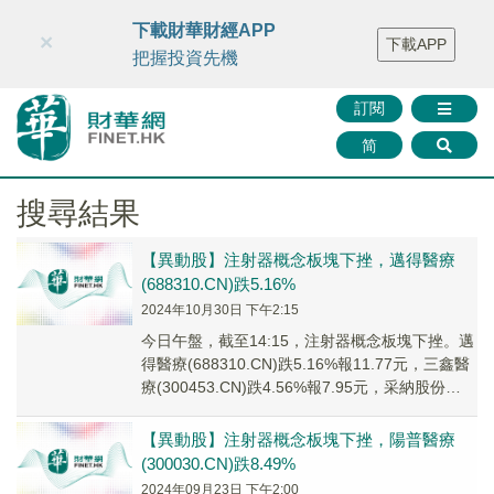
財華智庫網
FINTV
FINMETA
財華證券
媒體矩陣
下載財華財經APP
×
下載APP
智庫沙龍
聯絡我們
把握投資先機
訂閱
简
搜尋結果
【異動股】注射器概念板塊下挫，邁得醫療
(688310.CN)跌5.16%
2024年10月30日 下午2:15
今日午盤，截至14:15，注射器概念板塊下挫。邁
得醫療(688310.CN)跌5.16%報11.77元，三鑫醫
療(300453.CN)跌4.56%報7.95元，采納股份
(3011...
【異動股】注射器概念板塊下挫，陽普醫療
(300030.CN)跌8.49%
2024年09月23日 下午2:00