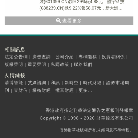
裝(601399.CN)跌9.29%報4.88元，航宇科技
(688239.CN)跌9.22%報58.07元，新大洲
A(000571...
查看更多
相關訊息
法定公告欄
|
廣告查詢
|
公司介紹
|
專欄邀稿
|
投資者關係
|
版權聲明
|
重要聲明
|
私隱政策
|
聯絡我們
友情鏈接
清博智能
|
艾媒諮詢
|
和訊
|
新時空
|
時代財經
|
證券市場周
刊
|
壹財信
|
權衡財經
|
攬富財經
|
更多...
香港政府指定刊載法定通告之憲報刊登報章
Copyright © 1998 - 2026 財華控股有限公司
香港財華社版權所有,未經同意不得轉載。