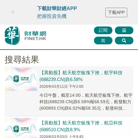
財華智庫網
FINTV
FINMETA
財華證券
媒體矩陣
下載財華財經APP
×
下載APP
智庫沙龍
聯絡我們
把握投資先機
訂閱
简
搜尋結果
【異動股】航天航空板塊下挫，航宇科技
(688239.CN)跌6.58%
2026年03月11日 下午2:00
今日午盤，截至14:00，航天航空板塊下挫。航宇
科技(688239.CN)跌6.58%報68.59元，航發動力
(600893.CN)跌6.02%報58.35元，航發科技
(6003...
【異動股】航天航空板塊下挫，航亞科技
(688510.CN)跌8.9%
2026年03月03日 上午9:45