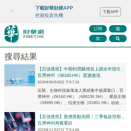
財華智庫網
FINTV
FINMETA
財華證券
媒體矩陣
下載財華財經APP
×
下載APP
智庫沙龍
聯絡我們
把握投資先機
訂閱
简
搜尋結果
【百強透視】中期利潤飆增並上調全年指引，
百濟神州（06160.HK）震盪微漲
2026年08月06日 下午7:26
近期，生物科技板塊進入業績集中披露窗口，百
濟神州（06160.HK）（688235.SH）、榮昌生物
（09995.HK）、信達生物（01801.HK）紛紛披
露了2026年上半年業...
【百強透視】股價異動高開！三季報超預期，
百濟神州再獲看好
2025年11月07日 下午4:00