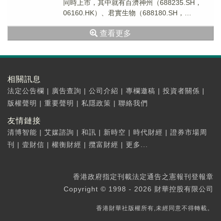
同時上市，其中就有百濟神州（688235.SH，
06160.HK）、君實生物（688180.SH，
01877.HK）、諾誠健華（688...
查看更多
相關訊息
法定公告欄
|
廣告查詢
|
公司介紹
|
專欄邀稿
|
投資者關係
|
版權聲明
|
重要聲明
|
私隱政策
|
聯絡我們
友情鏈接
清博智能
|
艾媒諮詢
|
和訊
|
新時空
|
時代財經
|
證券市場周
刊
|
壹財信
|
權衡財經
|
攬富財經
|
更多...
香港政府指定刊載法定通告之憲報刊登報章
Copyright © 1998 - 2026 財華控股有限公司
香港財華社版權所有,未經同意不得轉載。