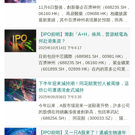
11月6日盤後，創新藥企百濟神州（688235.SH，
06160.HK）、再鼎醫藥（09688.HK）相繼披露
最新業績，其中百濟神州表現勝於預期，而再鼎
醫藥的業績則低於預期，股價跌超10%。
【IPO前哨】籌劃「A+H」佈局，普源精電為
何赴港集資？
2025年10月14日 下午4:17
目前包括中芯國際（688981.SH，00981.HK）、
百濟神州（688235.SH，06160.HK）、紫金礦業
（601899.SH，02899.HK）在内的眾多公司業已
實現「A+H」佈局。
下半年迎來減持潮！同花順實控人被罵慘，這
些公司遭遇清倉式減持
2025年09月08日 下午3:35
今年以來，A股市場迎來一波顯著升勢，許多公司
的股價在持續飙漲後連創新高，包括寒武紀
（688256.SH）、同花順（300033.SZ）、陽光
電源（300274.SZ）、百濟神州（...
【IPO前哨】又一只A股來了！邁威生物連年