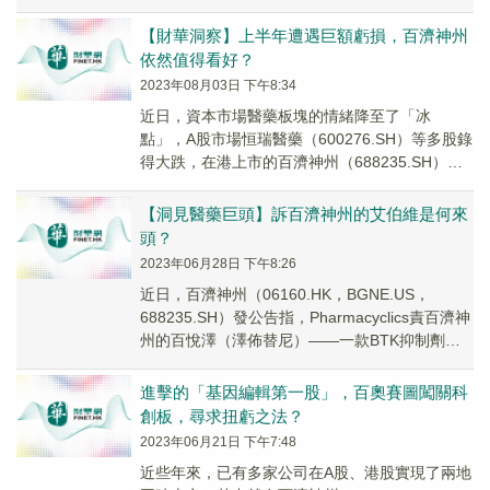
地部署資金，並致力於創造長期價值，提高股東
回報。
【財華洞察】上半年遭遇巨額虧損，百濟神州
依然值得看好？
2023年08月03日 下午8:34
近日，資本市場醫藥板塊的情緒降至了「冰
點」，A股市場恒瑞醫藥（600276.SH）等多股錄
得大跌，在港上市的百濟神州（688235.SH）
（BGNE.US）亦遭遇連續下挫。
【洞見醫藥巨頭】訴百濟神州的艾伯維是何來
頭？
2023年06月28日 下午8:26
近日，百濟神州（06160.HK，BGNE.US，
688235.SH）發公告指，Pharmacyclics責百濟神
州的百悅澤（澤佈替尼）——一款BTK抑制劑侵
犯了其於2023年6月13日授權的專利。
進擊的「基因編輯第一股」，百奧賽圖闖關科
創板，尋求扭虧之法？
2023年06月21日 下午7:48
近些年來，已有多家公司在A股、港股實現了兩地