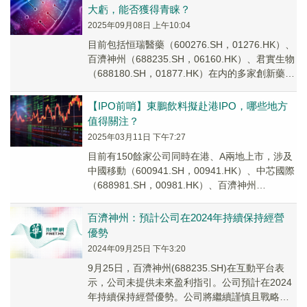
大虧，能否獲得青睐？
2025年09月08日 上午10:04
目前包括恒瑞醫藥（600276.SH，01276.HK）、
百濟神州（688235.SH，06160.HK）、君實生物
（688180.SH，01877.HK）在内的多家創新藥企
實現了港、A兩地上市。
【IPO前哨】東鵬飲料擬赴港IPO，哪些地方
值得關注？
2025年03月11日 下午7:27
目前有150餘家公司同時在港、A兩地上市，涉及
中國移動（600941.SH，00941.HK）、中芯國際
（688981.SH，00981.HK）、百濟神州
（688235.SH，0...
百濟神州：預計公司在2024年持續保持經營
優勢
2024年09月25日 下午3:20
9月25日，百濟神州(688235.SH)在互動平台表
示，公司未提供未來盈利指引。公司預計在2024
年持續保持經營優勢。公司將繼續謹慎且戰略性