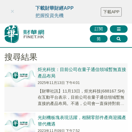
財華智庫網
FINTV
FINMETA
財華證券
媒體矩陣
下載財華財經APP
×
下載APP
智庫沙龍
聯絡我們
把握投資先機
訂閱
简
搜尋結果
炬光科技：目前公司在量子通信領域暫無直接
產品布局
2025年11月13日 下午4:01
【財華社訊】11月13日，炬光科技(688167.SH)
在互動平台表示，目前公司在量子通信領域暫無
直接的產品布局。不過，公司會一直保持對前沿
技術發展態勢的高度關注，緊密結合行業動...
光刻機板塊表現活躍，相關零部件產商迎國產
替代機遇
2023年11月09日 下午7:52