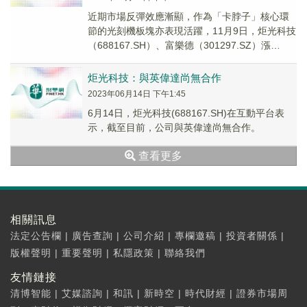
近期市場反彈效應漸顯，作為「卡脖子」核心環
節的光刻機板塊亦表現活躍，11月9日，炬光科技
（688167.SH）、富樂德（301297.SZ）漲
20%，海立股份（600619.SH...
炬光科技：與英偉達尚無合作
2023年06月14日 下午1:45
6月14日，炬光科技(688167.SH)在互動平台表
示，截至目前，公司與英偉達尚無合作。
查看更多
相關訊息
法定公告欄
|
廣告查詢
|
公司介紹
|
專欄邀稿
|
投資者關係
|
版權聲明
|
重要聲明
|
私隱政策
|
聯絡我們
友情鏈接
清博智能
|
艾媒諮詢
|
和訊
|
新時空
|
時代財經
|
證券市場周