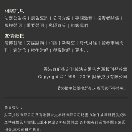
相關訊息
法定公告欄
|
廣告查詢
|
公司介紹
|
專欄邀稿
|
投資者關係
|
版權聲明
|
重要聲明
|
私隱政策
|
聯絡我們
友情鏈接
清博智能
|
艾媒諮詢
|
和訊
|
新時空
|
時代財經
|
證券市場周
刊
|
壹財信
|
權衡財經
|
攬富財經
|
更多...
香港政府指定刊載法定通告之憲報刊登報章
Copyright © 1998 - 2026 財華控股有限公司
香港財華社版權所有,未經同意不得轉載。
免責聲明：
財華控股有限公司及香港聯合交易所有限公司將盡力確保彼等所提供資料
之準確性及可靠性,但並不保證資料絕對無誤,資料如有錯漏而令閣下蒙受
損失,本公司概不負責。