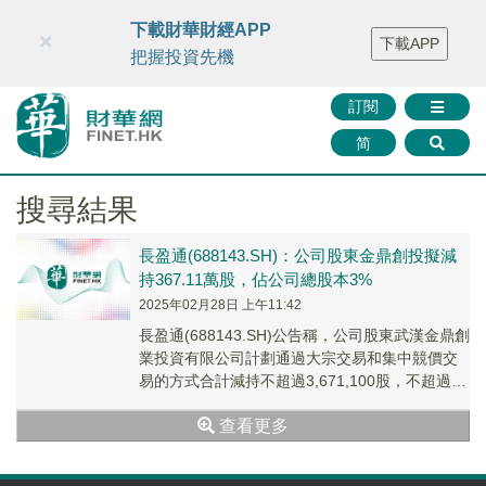
財華智庫網
FINTV
FINMETA
財華證券
媒體矩陣
下載財華財經APP
×
下載APP
智庫沙龍
聯絡我們
把握投資先機
訂閱
简
搜尋結果
長盈通(688143.SH)：公司股東金鼎創投擬減
持367.11萬股，佔公司總股本3%
2025年02月28日 上午11:42
長盈通(688143.SH)公告稱，公司股東武漢金鼎創
業投資有限公司計劃通過大宗交易和集中競價交
易的方式合計減持不超過3,671,100股，不超過
3.00%公司股份。
查看更多