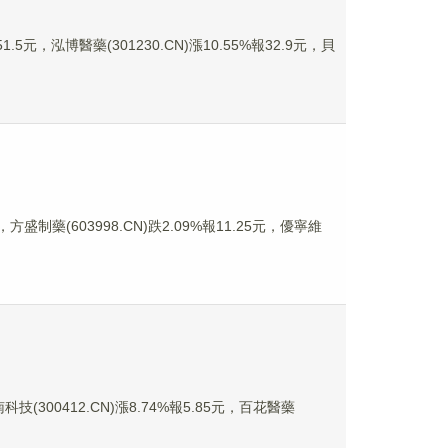
5元，泓博醫藥(301230.CN)漲10.55%報32.9元，貝
方盛制藥(603998.CN)跌2.09%報11.25元，優寧維
技(300412.CN)漲8.74%報5.85元，百花醫藥