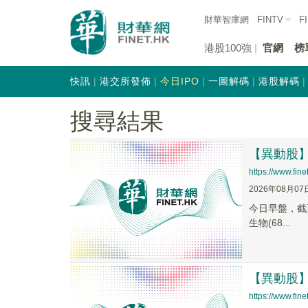
財華智庫網
FINTV
F
港股100強
官網
榜
快訊
港交所發佈
今日IPO
一圖解碼
港股解碼
搜尋結果
【異動股】醫
https://www.fi
2026年08月07
今日早盤，截至1
生物(68...
【異動股】
https://www.fi