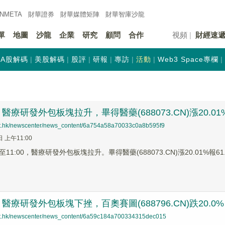
INMETA
財華證券
財華
媒體矩陣
財華
智庫沙龍
單
地圖
沙龍
企業
研究
顧問
合作
視頻
財經速
A股解碼
美股解碼
股評
研報
專訪
活動
Web3 Space專欄
療研發外包板塊拉升，畢得醫藥(688073.CN)漲20.01
net.hk/newscenter/news_content/6a754a58a70033c0a8b595f9
日 上午11:00
1:00，醫療研發外包板塊拉升。畢得醫藥(688073.CN)漲20.01%報61.6
醫療研發外包板塊下挫，百奧賽圖(688796.CN)跌20.0%
net.hk/newscenter/news_content/6a59c184a700334315dec015