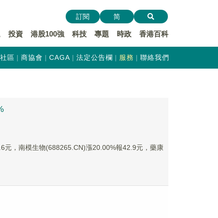
訂閱
简
遞
投資
港股100強
科技
專題
時政
香港百科
社區
商協會
CAGA
法定公告欄
服務
聯絡我們
%
元，南模生物(688265.CN)漲20.00%報42.9元，藥康