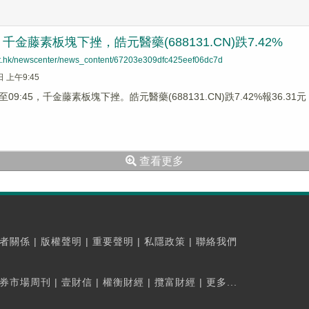
金藤素板塊下挫，皓元醫藥(688131.CN)跌7.42%
net.hk/newscenter/news_content/67203e309dfc425eef06dc7d
日 上午9:45
9:45，千金藤素板塊下挫。皓元醫藥(688131.CN)跌7.42%報36.31元，
查看更多
者關係
|
版權聲明
|
重要聲明
|
私隱政策
|
聯絡我們
券市場周刊
|
壹財信
|
權衡財經
|
攬富財經
|
更多...