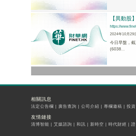
【異動股】千
https://www.fi
2024年10月29
今日早盤，截至0
(6038...
相關訊息
法定公告欄
|
廣告查詢
|
公司介紹
|
專欄邀稿
|
投資
友情鏈接
清博智能
|
艾媒諮詢
|
和訊
|
新時空
|
時代財經
|
證