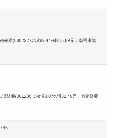
先導(688222.CN)跌2.44%報15.59元，藥明康德
博醫藥(301230.CN)漲9.07%報32.46元，泰格醫藥
7%