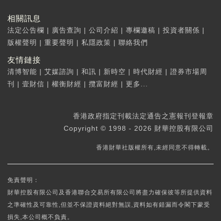
相關訊息
法定公告欄
|
廣告查詢
|
公司介紹
|
專欄邀稿
|
投資者關係
|
版權聲明
|
重要聲明
|
私隱政策
|
聯絡我們
友情鏈接
清博智能
|
艾媒諮詢
|
和訊
|
新時空
|
時代財經
|
證券市場周
刊
|
壹財信
|
權衡財經
|
攬富財經
|
更多...
香港政府指定刊載法定通告之憲報刊登報章
Copyright © 1998 - 2026 財華控股有限公司
香港財華社版權所有,未經同意不得轉載。
免責聲明：
財華控股有限公司及香港聯合交易所有限公司將盡力確保彼等所提供資料
之準確性及可靠性,但並不保證資料絕對無誤,資料如有錯漏而令閣下蒙受
損失,本公司概不負責。