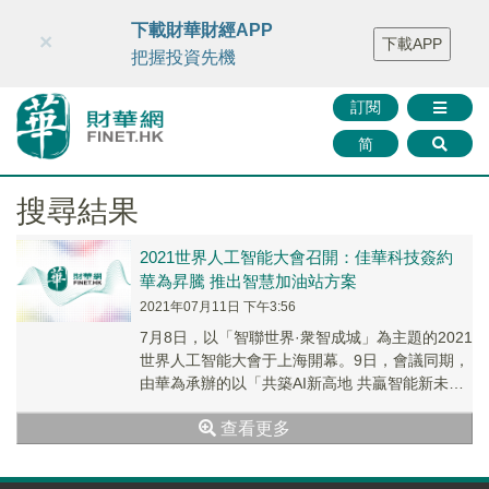
財華智庫網
FINTV
FINMETA
財華證券
媒體矩陣
下載財華財經APP
×
下載APP
智庫沙龍
聯絡我們
把握投資先機
訂閱
简
搜尋結果
2021世界人工智能大會召開：佳華科技簽約
華為昇騰 推出智慧加油站方案
2021年07月11日 下午3:56
7月8日，以「智聯世界·衆智成城」為主題的2021
世界人工智能大會于上海開幕。9日，會議同期，
由華為承辦的以「共築AI新高地 共贏智能新未
來」為主題的「昇騰人工智能高峰論壇」如期...
查看更多