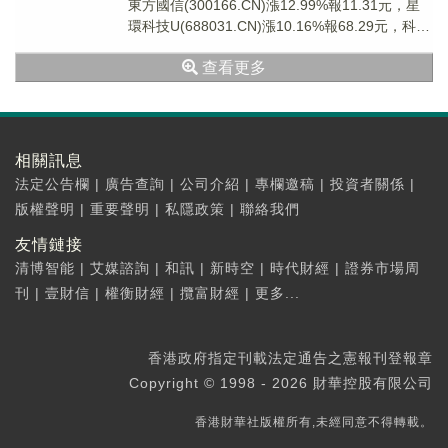
東方國信(300166.CN)漲12.99%報11.31元，星
環科技U(688031.CN)漲10.16%報68.29元，科大
國...
查看更多
相關訊息
法定公告欄
|
廣告查詢
|
公司介紹
|
專欄邀稿
|
投資者關係
|
版權聲明
|
重要聲明
|
私隱政策
|
聯絡我們
友情鏈接
清博智能
|
艾媒諮詢
|
和訊
|
新時空
|
時代財經
|
證券市場周
刊
|
壹財信
|
權衡財經
|
攬富財經
|
更多...
香港政府指定刊載法定通告之憲報刊登報章
Copyright © 1998 - 2026 財華控股有限公司
香港財華社版權所有,未經同意不得轉載。