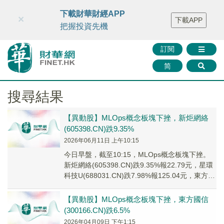
財華智庫網
FINTV
FINMETA
財華證券
媒體矩陣
下載財華財經APP
×
下載APP
智庫沙龍
聯絡我們
把握投資先機
訂閱
简
搜尋結果
【異動股】MLOps概念板塊下挫，新炬網絡
(605398.CN)跌9.35%
2026年06月11日 上午10:15
今日早盤，截至10:15，MLOps概念板塊下挫。
新炬網絡(605398.CN)跌9.35%報22.79元，星環
科技U(688031.CN)跌7.98%報125.04元，東方國
信...
【異動股】MLOps概念板塊下挫，東方國信
(300166.CN)跌6.5%
2026年04月09日 下午1:15