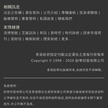
相關訊息
法定公告欄
|
廣告查詢
|
公司介紹
|
專欄邀稿
|
投資者關係
|
版權聲明
|
重要聲明
|
私隱政策
|
聯絡我們
友情鏈接
清博智能
|
艾媒諮詢
|
和訊
|
新時空
|
時代財經
|
證券市場周
刊
|
壹財信
|
權衡財經
|
攬富財經
|
更多...
香港政府指定刊載法定通告之憲報刊登報章
Copyright © 1998 - 2026 財華控股有限公司
香港財華社版權所有,未經同意不得轉載。
免責聲明：
財華控股有限公司及香港聯合交易所有限公司將盡力確保彼等所提供資料
之準確性及可靠性,但並不保證資料絕對無誤,資料如有錯漏而令閣下蒙受
損失,本公司概不負責。