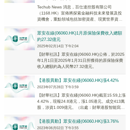
Techub News 消息，百仕達控股有限公司
（1168.HK）宣佈將探索金融科技未來發展及投
資機會，重點領域包括加密資産、現實世界資産
（RWA）、Web3 及穩定幣等。此外，...
眾安在線(06060.HK)1月原保險保費收入總額
約27.32億元
2025年02月14日 下午2:04
【財華社訊】眾安在線(06060.HK)公佈，於2025
年1月1日至2025年1月31日所獲得的原保險保費
收入總額約為人民幣27.32億元。
【港股異動】眾安在綫(06060.HK)漲4.42%
2023年07月28日 下午3:59
【財華社訊】眾安在綫(06060.HK)截至15:59上漲
4.42%，現報24.8港元，漲1.05港元。成交413萬
股，涉資1.009億元。（出處：財華港股智能寫
手）
【港股異動】眾安在綫(06060.HK)漲3.76%
2023年06月02日 下午3:55