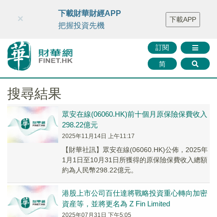
財華智庫網
FINTV
FINMETA
財華證券
媒體矩陣
下載財華財經APP
×
下載APP
智庫沙龍
聯絡我們
把握投資先機
訂閱
简
搜尋結果
眾安在線(06060.HK)前十個月原保險保費收入
298.22億元
2025年11月14日 上午11:17
【財華社訊】眾安在線(06060.HK)公佈，2025年
1月1日至10月31日所獲得的原保險保費收入總額
約為人民幣298.22億元。
港股上市公司百仕達將戰略投資重心轉向加密
資産等，並將更名為 Z Fin Limited
2025年07月31日 下午5:05