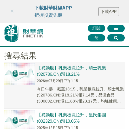
財華智庫網
FINTV
FINMETA
財華證券
媒體矩陣
下載財華財經APP
×
下載APP
智庫沙龍
聯絡我們
把握投資先機
訂閱
简
搜尋結果
【異動股】乳業板塊拉升，騎士乳業
(920786.CN)漲18.21%
2026年07月29日 下午1:15
今日午盤，截至13:15，乳業板塊拉升。騎士乳業
(920786.CN)漲18.21%報7.14元，品渥食品
(300892.CN)漲11.88%報23.17元，均瑤健康
(60538...
【異動股】乳業板塊拉升，皇氏集團
(002329.CN)漲10.05%
2025年12月15日 下午1:15