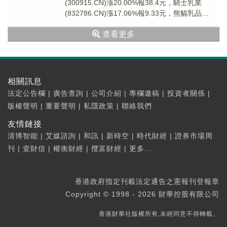
(300915.CN)漲20.00%報38.4元，騎士乳業
(832786.CN)漲17.06%報9.33元，熊貓乳品
(300898...
查看更多
相關訊息
法定公告欄
|
廣告查詢
|
公司介紹
|
專欄邀稿
|
投資者關係
|
版權聲明
|
重要聲明
|
私隱政策
|
聯絡我們
友情鏈接
清博智能
|
艾媒諮詢
|
和訊
|
新時空
|
時代財經
|
證券市場周
刊
|
壹財信
|
權衡財經
|
攬富財經
|
更多...
香港政府指定刊載法定通告之憲報刊登報章
Copyright © 1998 - 2026 財華控股有限公司
香港財華社版權所有,未經同意不得轉載。